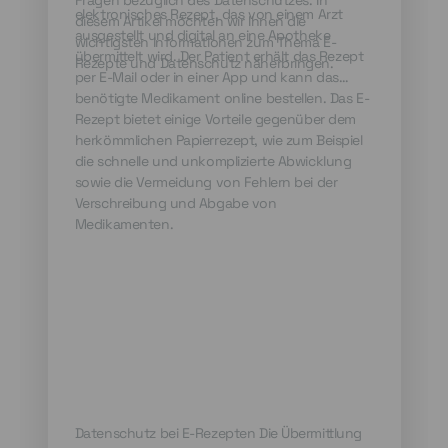
Fragen bezüglich des Datenschutzes. In
elektronisches Rezept, das von einem Arzt
diesem Artikel möchten wir Ihnen die
ausgestellt und digital an eine Apotheke
wichtigsten Informationen zum Thema E-
übermittelt wird. Der Patient erhält das Rezept
Rezepte und Datenschutz näherbringen.
per E-Mail oder in einer App und kann das
benötigte Medikament online bestellen. Das E-
Rezept bietet einige Vorteile gegenüber dem
herkömmlichen Papierrezept, wie zum Beispiel
die schnelle und unkomplizierte Abwicklung
sowie die Vermeidung von Fehlern bei der
Verschreibung und Abgabe von
Medikamenten.
Datenschutz bei E-Rezepten Die Übermittlung