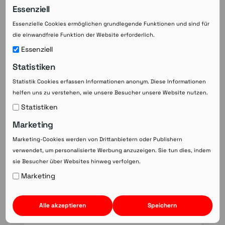
Essenziell
sind und nur von autorisierten Personen
abgerufen werden können. Patienten sollten
Essenzielle Cookies ermöglichen grundlegende Funktionen und sind für
sich zudem bewusst sein, dass sie eine
die einwandfreie Funktion der Website erforderlich.
Einwilligungserklärung abgeben müssen und
Essenziell
welche Daten übermittelt werden. Wenn alle
Beteiligten auf die Sicherheitsaspekte achten,
Statistiken
kann das E-Rezept eine sichere und praktische
Statistik Cookies erfassen Informationen anonym. Diese Informationen
Alternative zum Papierrezept sein.
helfen uns zu verstehen, wie unsere Besucher unsere Website nutzen.
Statistiken
Marketing
Marketing-Cookies werden von Drittanbietern oder Publishern
verwendet, um personalisierte Werbung anzuzeigen. Sie tun dies, indem
sie Besucher über Websites hinweg verfolgen.
Marketing
Alle akzeptieren
Speichern