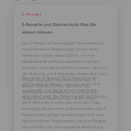
E-Rezept
E-Rezepte und Datenschutz: Was Sie
wissen müssen
Das E-Rezept ist eine digitale Alternative zum
herkömmlichen Papierrezept. Immer mehr
Patienten nutzen diese Option, um ihre
Medikamente online zu bestellen und sich
bequem nach Hause liefern zu lassen. Doch bei
der Nutzung von E-Rezepten stellen sich auch
Was ist ein E-Rezept? Ein E-Rezept ist ein
Fragen bezüglich des Datenschutzes. In
elektronisches Rezept, das von einem Arzt
diesem Artikel möchten wir Ihnen die
ausgestellt und digital an eine Apotheke
wichtigsten Informationen zum Thema E-
übermittelt wird. Der Patient erhält das Rezept
Rezepte und Datenschutz näherbringen.
per E-Mail oder in einer App und kann das
benötigte Medikament online bestellen. Das E-
Rezept bietet einige Vorteile gegenüber dem
herkömmlichen Papierrezept, wie zum Beispiel
die schnelle und unkomplizierte Abwicklung