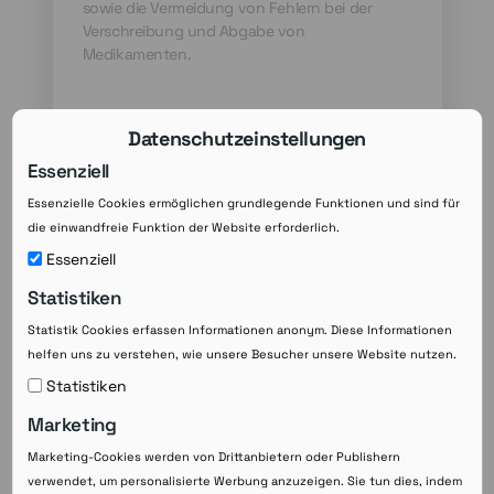
sowie die Vermeidung von Fehlern bei der
Verschreibung und Abgabe von
Medikamenten.
Datenschutzeinstellungen
Essenziell
Essenzielle Cookies ermöglichen grundlegende Funktionen und sind für
die einwandfreie Funktion der Website erforderlich.
Essenziell
Datenschutz bei E-Rezepten Die Übermittlung
Statistiken
von medizinischen Daten per E-Rezept
erfordert einen hohen Datenschutzstandard.
Statistik Cookies erfassen Informationen anonym. Diese Informationen
Hierbei müssen sowohl Ärzte als auch
helfen uns zu verstehen, wie unsere Besucher unsere Website nutzen.
Apotheken sicherstellen, dass die Rezeptdaten
Statistiken
nur von autorisierten Personen abgerufen
Sicherheitsaspekte beim E-Rezept Auch bei
Marketing
werden können. Der Zugriff auf die Daten muss
der Verarbeitung von E-Rezepten müssen
durch geeignete technische und
Marketing-Cookies werden von Drittanbietern oder Publishern
bestimmte Sicherheitsaspekte beachtet
organisatorische Maßnahmen geschützt
verwendet, um personalisierte Werbung anzuzeigen. Sie tun dies, indem
werden. Hierzu gehören zum Beispiel die
werden. Zudem müssen die Daten während der