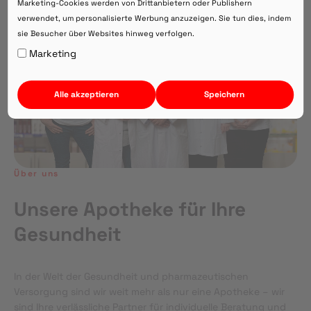
Marketing-Cookies werden von Drittanbietern oder Publishern
verwendet, um personalisierte Werbung anzuzeigen. Sie tun dies, indem
sie Besucher über Websites hinweg verfolgen.
Auf Webversion bleiben.
Marketing
Alle akzeptieren
Speichern
Über uns
Unsere Apotheke für Ihre
Gesundheit
In der Welt der Gesundheit und pharmazeutischen
Versorgung sind wir weit mehr als nur eine Apotheke – wir
sind Ihre verlässliche Partner für individuelle Beratung und