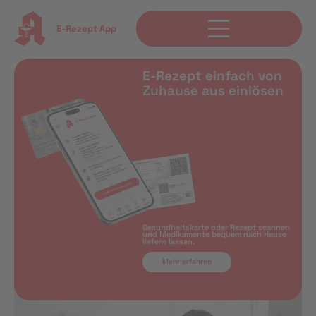
E-Rezept App
E-Rezept einfach von
Zuhause aus einlösen
Gesundheitskarte oder Rezept scannen
und Medikamente bequem nach Hause
liefern lassen.
Mehr erfahren