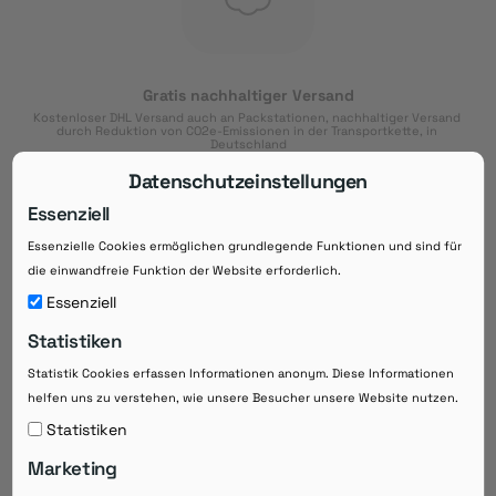
Gratis nachhaltiger Versand
Kostenloser DHL Versand auch an Packstationen, nachhaltiger Versand 
durch Reduktion von CO2e-Emissionen in der Transportkette, in 
Deutschland
Datenschutzeinstellungen
Essenziell
Essenzielle Cookies ermöglichen grundlegende Funktionen und sind für
Download der App
die einwandfreie Funktion der Website erforderlich.
Downloaden Sie jetzt die kostenlose App im
Essenziell
Google Play-Store!
Statistiken
14 Tage Zahlungsziel
Statistik Cookies erfassen Informationen anonym. Diese Informationen
Risikoloser Einkauf auf Rechnung mit
helfen uns zu verstehen, wie unsere Besucher unsere Website nutzen.
14
 Tagen Zahlungsziel
eRezepte schneller einlösen
Statistiken
Bequeme Medikament-
Vorbestellung
Marketing
Direkte Beratung zu Medikamenten