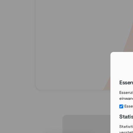
Essen
Essenzi
einwand
Esse
Stati
Statist
verste