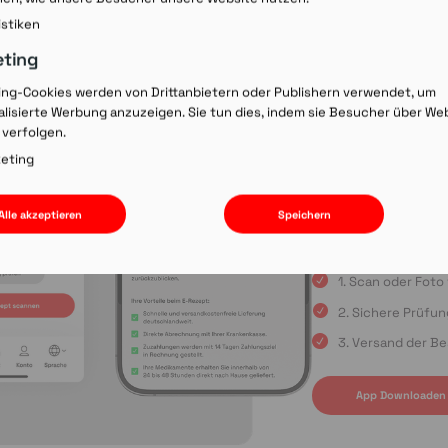
Rezept-Co
istiken
einscann
eting
ing-Cookies werden von Drittanbietern oder Publishern verwendet, um
lisierte Werbung anzuzeigen. Sie tun dies, indem sie Besucher über We
Wir laden Sie ein, u
 verfolgen.
Rezepte schnell und
oder die Einreichun
eting
sind Sie immer in gu
Apple App Store oder
Alle akzeptieren
Speichern
uns auf Ihre Bestell
1. Scan oder Fot
2. Sichere Prüfu
3. Versand der Be
App Downloaden