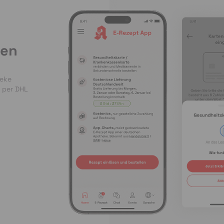
len
heke
 per DHL