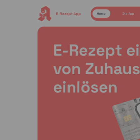
E-Rezept App
Home
Die App
E-Rezept e
von Zuhaus
einlösen