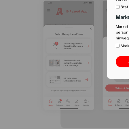
Stat
Mark
Market
persona
hinweg
Mark