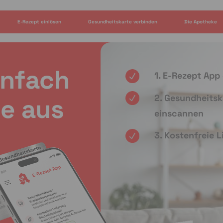
E-Rezept einlösen
Gesundheitskarte verbinden
Die Apotheke
infach
1. E-Rezept App
2. Gesundheitsk
e aus
einscannen
3. Kostenfreie 