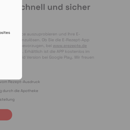
de schnell und sicher
en
bsites
nseren Service auszuprobieren und Ihre E-
 bequem einzulösen. Ob Sie die E-Rezept-App 
g per Foto bevorzugen, bei 
www.erezepte.de
ten Händen. Erhältlich ist die APP kostenlos im 
 als Android Version bei Google Play. Wir freuen 
ung!
o vom Rezept-Ausdruck
ng durch die Apotheke
stellung