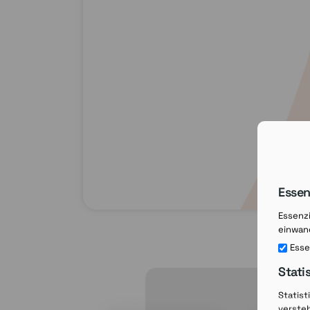
Essen
Essenzi
einwand
Esse
Stati
Statist
verste