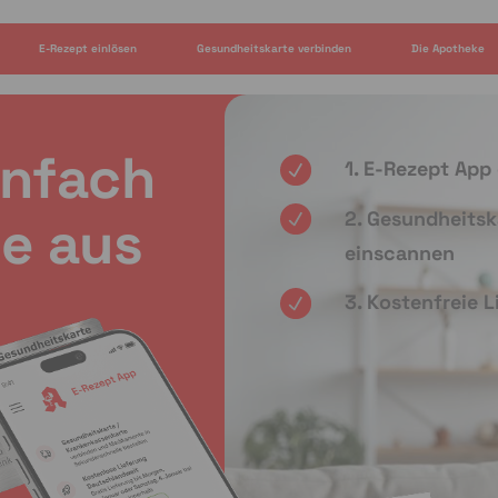
E-Rezept einlösen
Gesundheitskarte verbinden
Die Apotheke
infach
1. E-Rezept App
2. Gesundheitsk
e aus
einscannen
3. Kostenfreie 