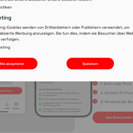
Rezept-Co
istiken
einscann
eting
ing-Cookies werden von Drittanbietern oder Publishern verwendet, um
lisierte Werbung anzuzeigen. Sie tun dies, indem sie Besucher über We
Wir laden Sie ein, u
 verfolgen.
Rezepte schnell und
oder die Einreichun
eting
sind Sie immer in gu
Apple App Store oder
Alle akzeptieren
Speichern
uns auf Ihre Bestell
1. Scan oder Fot
2. Sichere Prüfu
3. Versand der Be
App Downloaden