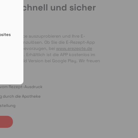
de schnell und sicher
en
bsites
nseren Service auszuprobieren und Ihre E-
 bequem einzulösen. Ob Sie die E-Rezept-App 
g per Foto bevorzugen, bei 
www.erezepte.de
ten Händen. Erhältlich ist die APP kostenlos im 
 als Android Version bei Google Play. Wir freuen 
ung!
o vom Rezept-Ausdruck
ng durch die Apotheke
stellung