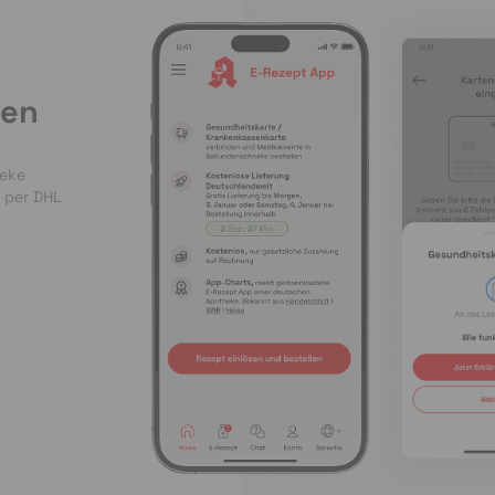
len
heke
 per DHL