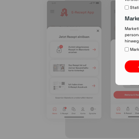
Stat
Mark
Market
persona
hinweg
Mark