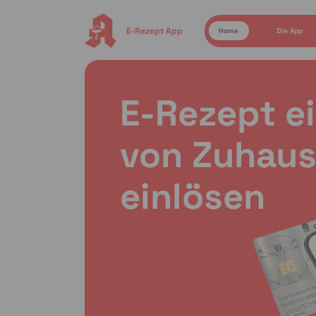
E-Rezept App
Home
Die App
E-Rezept e
von Zuhaus
einlösen