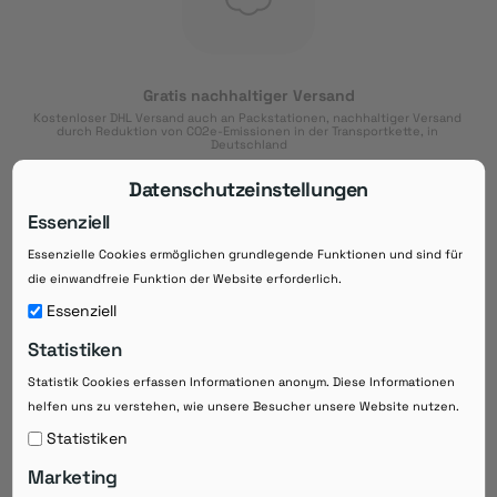
Gratis nachhaltiger Versand
Kostenloser DHL Versand auch an Packstationen, nachhaltiger Versand 
durch Reduktion von CO2e-Emissionen in der Transportkette, in 
Deutschland
Datenschutzeinstellungen
Essenziell
Essenzielle Cookies ermöglichen grundlegende Funktionen und sind für
Download der App
die einwandfreie Funktion der Website erforderlich.
Downloaden Sie jetzt die kostenlose App im
Essenziell
Google Play-Store!
Statistiken
14 Tage Zahlungsziel
Statistik Cookies erfassen Informationen anonym. Diese Informationen
Risikoloser Einkauf auf Rechnung mit
helfen uns zu verstehen, wie unsere Besucher unsere Website nutzen.
14
 Tagen Zahlungsziel
eRezepte schneller einlösen
Statistiken
Bequeme Medikament-
Vorbestellung
Marketing
Direkte Beratung zu Medikamenten