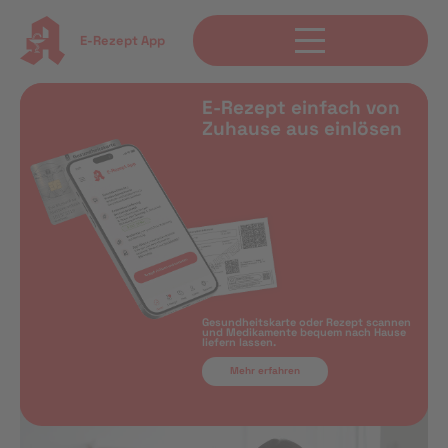
E-Rezept App
E-Rezept einfach von
Zuhause aus einlösen
Gesundheitskarte oder Rezept scannen
und Medikamente bequem nach Hause
liefern lassen.
Mehr erfahren