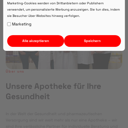
Marketing-Cookies werden von Drittanbietern oder Publishern
verwendet, um personalisierte Werbung anzuzeigen. Sie tun dies, indem
sie Besucher über Websites hinweg verfolgen.
Auf Webversion bleiben.
Marketing
Alle akzeptieren
Speichern
Über uns
Unsere Apotheke für Ihre
Gesundheit
In der Welt der Gesundheit und pharmazeutischen
Versorgung sind wir weit mehr als nur eine Apotheke – wir
sind Ihre verlässliche Partner für individuelle Beratung und