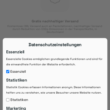
Gratis nachhaltiger Versand
Kostenloser DHL Versand auch an Packstationen, nachhaltiger Versand 
durch Reduktion von CO2e-Emissionen in der Transportkette, in 
Deutschland
Datenschutzeinstellungen
Essenziell
Essenzielle Cookies ermöglichen grundlegende Funktionen und sind für
Download der App
die einwandfreie Funktion der Website erforderlich.
Downloaden Sie jetzt die kostenlose App im
Essenziell
Google Play-Store!
Statistiken
14 Tage Zahlungsziel
Statistik Cookies erfassen Informationen anonym. Diese Informationen
Risikoloser Einkauf auf Rechnung mit
14
 Tagen Zahlungsziel
helfen uns zu verstehen, wie unsere Besucher unsere Website nutzen.
eRezepte schneller einlösen
Statistiken
Bequeme Medikament-
Vorbestellung
Marketing