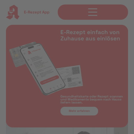
E-Rezept App
E-Rezept einfach von
Zuhause aus einlösen
Gesundheitskarte oder Rezept scannen
und Medikamente bequem nach Hause
liefern lassen.
Mehr erfahren