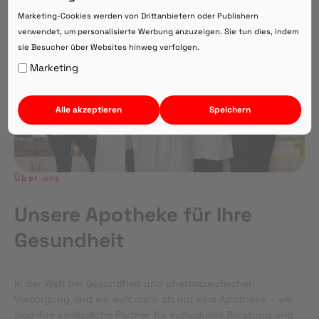
Direkte Beratung zu Medikamenten
Marketing-Cookies werden von Drittanbietern oder Publishern
verwendet, um personalisierte Werbung anzuzeigen. Sie tun dies, indem
sie Besucher über Websites hinweg verfolgen.
Auf Webversion bleiben.
Marketing
Alle akzeptieren
Speichern
Über uns
Unsere Apotheke für Ihre
Gesundheit
In der Welt der Gesundheit und pharmazeutischen
Versorgung sind wir weit mehr als nur eine Apotheke – wir
sind Ihre verlässliche Partner für individuelle Beratung und