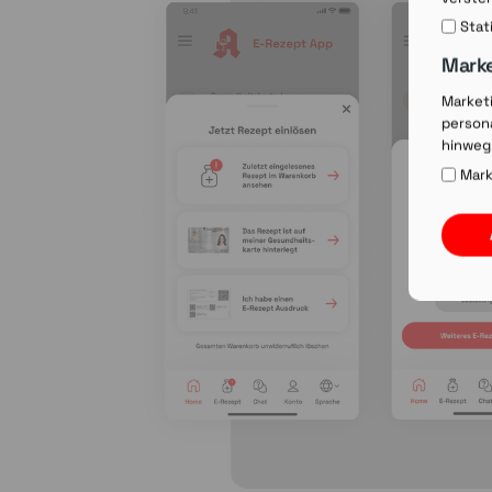
Stat
Mark
Market
persona
hinweg
Mark