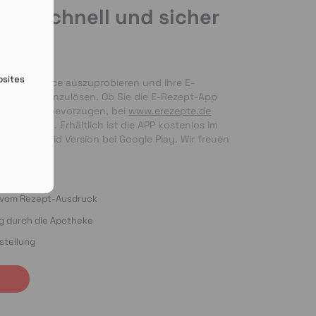
de schnell und sicher
en
bsites
nseren Service auszuprobieren und Ihre E-
 bequem einzulösen. Ob Sie die E-Rezept-App 
g per Foto bevorzugen, bei 
www.erezepte.de
ten Händen. Erhältlich ist die APP kostenlos im 
 als Android Version bei Google Play. Wir freuen 
ung!
o vom Rezept-Ausdruck
ng durch die Apotheke
stellung