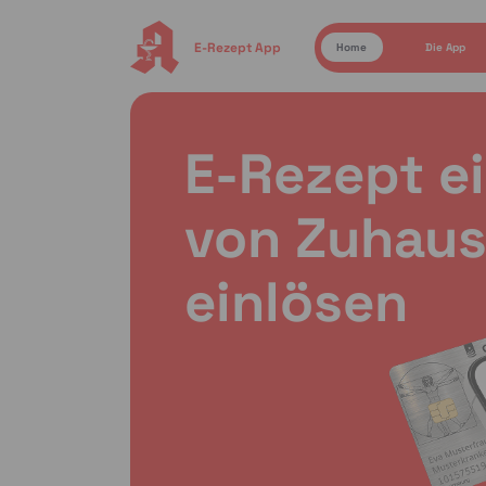
E-Rezept App
Home
Die App
E-Rezept e
von Zuhaus
einlösen