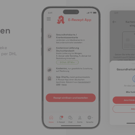
len
heke
 per DHL