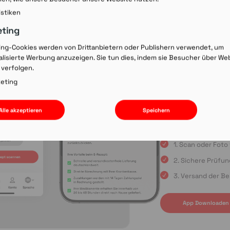
Rezept-Co
istiken
einscann
eting
ing-Cookies werden von Drittanbietern oder Publishern verwendet, um
lisierte Werbung anzuzeigen. Sie tun dies, indem sie Besucher über We
Wir laden Sie ein, u
 verfolgen.
Rezepte schnell und
oder die Einreichun
eting
sind Sie immer in gu
Apple App Store oder
Alle akzeptieren
Speichern
uns auf Ihre Bestell
1. Scan oder Fot
2. Sichere Prüfu
3. Versand der Be
App Downloaden