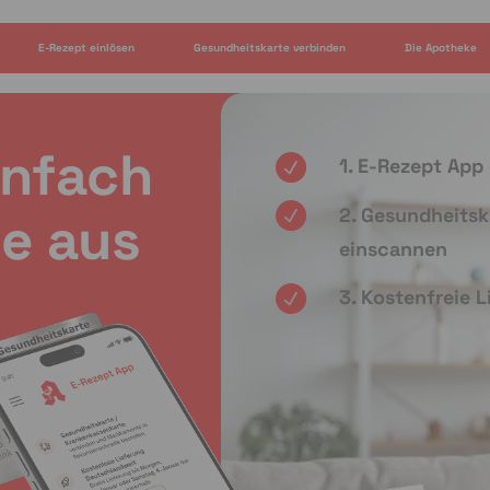
E-Rezept einlösen
Gesundheitskarte verbinden
Die Apotheke
infach
1. E-Rezept App
2. Gesundheitsk
e aus
einscannen
3. Kostenfreie 