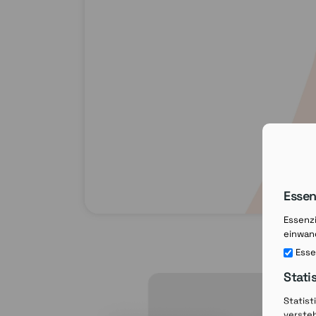
Essen
Essenzi
einwand
Esse
Stati
Statist
verste