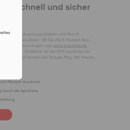
de schnell und sicher
en
bsites
nseren Service auszuprobieren und Ihre E-
 bequem einzulösen. Ob Sie die E-Rezept-App 
g per Foto bevorzugen, bei 
www.erezepte.de
ten Händen. Erhältlich ist die APP kostenlos im 
 als Android Version bei Google Play. Wir freuen 
ung!
o vom Rezept-Ausdruck
ng durch die Apotheke
stellung