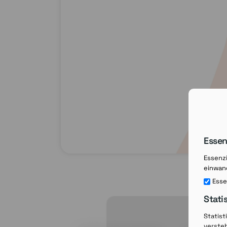
Essen
Essenzi
einwand
Esse
Stati
Statist
verste