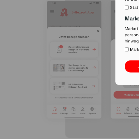
Stat
Mark
Market
persona
hinweg
Mark