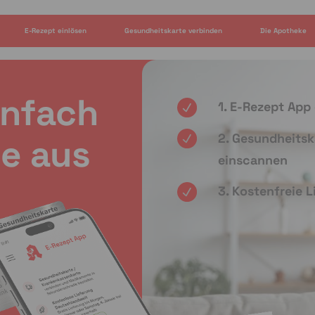
E-Rezept einlösen
Gesundheitskarte verbinden
Die Apotheke
infach
1. E-Rezept App
2. Gesundheitsk
e aus
einscannen
3. Kostenfreie 