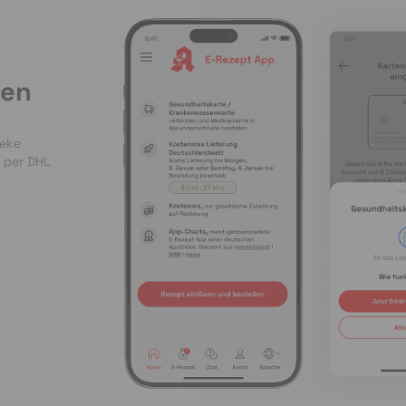
len
heke
 per DHL