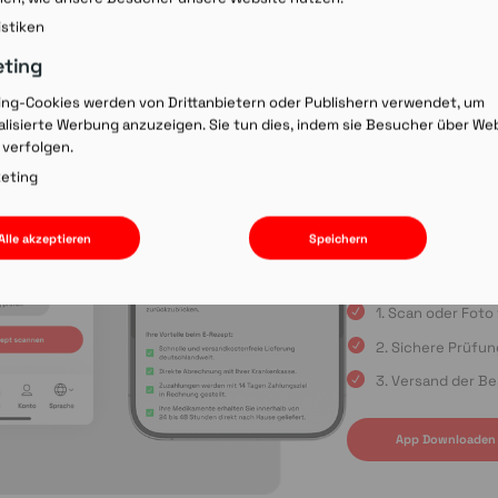
Rezept-Co
istiken
einscann
eting
ing-Cookies werden von Drittanbietern oder Publishern verwendet, um
lisierte Werbung anzuzeigen. Sie tun dies, indem sie Besucher über We
Wir laden Sie ein, u
 verfolgen.
Rezepte schnell und
oder die Einreichun
eting
sind Sie immer in gu
Apple App Store oder
Alle akzeptieren
Speichern
uns auf Ihre Bestell
1. Scan oder Fot
2. Sichere Prüfu
3. Versand der Be
App Downloaden