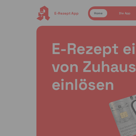
E-Rezept App
Home
Die App
E-Rezept e
von Zuhaus
einlösen