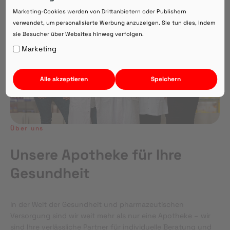
Direkte Beratung zu Medikamenten
Marketing-Cookies werden von Drittanbietern oder Publishern
verwendet, um personalisierte Werbung anzuzeigen. Sie tun dies, indem
sie Besucher über Websites hinweg verfolgen.
Auf Webversion bleiben.
Marketing
Alle akzeptieren
Speichern
Über uns
Unsere Apotheke für Ihre
Gesundheit
In der Welt der Gesundheit und pharmazeutischen
Versorgung sind wir weit mehr als nur eine Apotheke – wir
sind Ihre verlässliche Partner für individuelle Beratung und