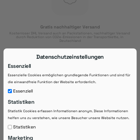
Gratis nachhaltiger Versand
Kostenloser DHL Versand auch an Packstationen, nachhaltiger Versand 
durch Reduktion von CO2e-Emissionen in der Transportkette, in 
Deutschland
Datenschutzeinstellungen
Essenziell
Essenzielle Cookies ermöglichen grundlegende Funktionen und sind für
Download der App
die einwandfreie Funktion der Website erforderlich.
Downloaden Sie jetzt die kostenlose App im
Essenziell
Google Play-Store!
Statistiken
14 Tage Zahlungsziel
Statistik Cookies erfassen Informationen anonym. Diese Informationen
Risikoloser Einkauf auf Rechnung mit
14
 Tagen Zahlungsziel
helfen uns zu verstehen, wie unsere Besucher unsere Website nutzen.
eRezepte schneller einlösen
Statistiken
Bequeme Medikament-
Vorbestellung
Marketing