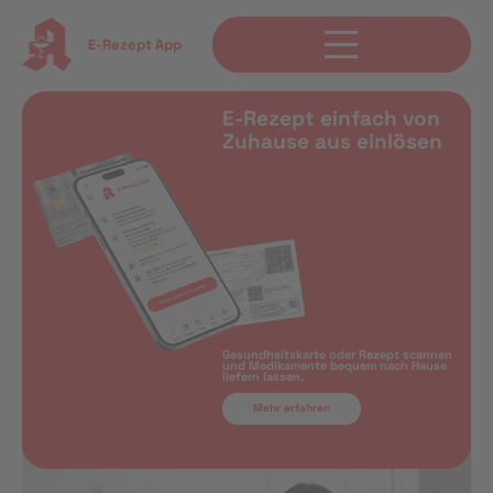
E-Rezept App
E-Rezept einfach von
Zuhause aus einlösen
Gesundheitskarte oder Rezept scannen
und Medikamente bequem nach Hause
liefern lassen.
Mehr erfahren