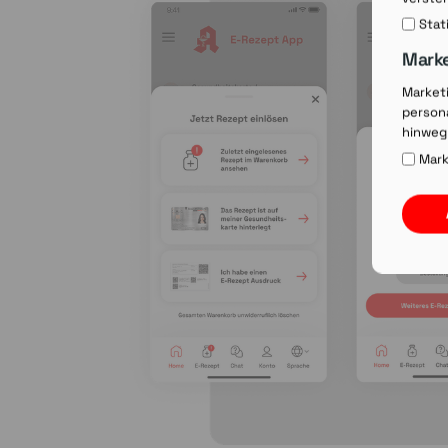
Stat
Mark
Market
persona
hinweg
Mark