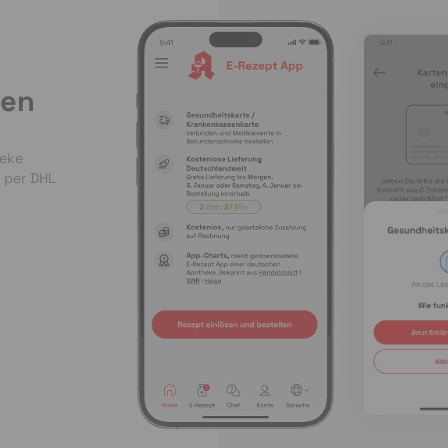
len
heke
 per DHL