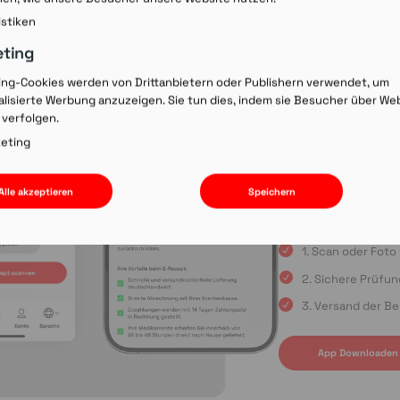
Rezept-Co
istiken
einscann
eting
ing-Cookies werden von Drittanbietern oder Publishern verwendet, um
lisierte Werbung anzuzeigen. Sie tun dies, indem sie Besucher über We
Wir laden Sie ein, u
 verfolgen.
Rezepte schnell und
oder die Einreichun
eting
sind Sie immer in gu
Apple App Store oder
Alle akzeptieren
Speichern
uns auf Ihre Bestell
1. Scan oder Fot
2. Sichere Prüfu
3. Versand der Be
App Downloaden