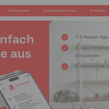
E-Rezept einlösen
Gesundheitskarte verbinden
Die Apotheke
infach
1. E-Rezept App
2. Gesundheitsk
e aus
einscannen
3. Kostenfreie 