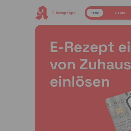
E-Rezept App
Home
Die App
E-Rezept e
von Zuhaus
einlösen