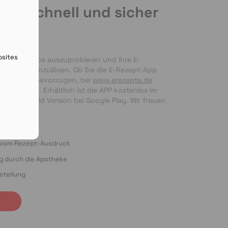
de schnell und sicher
en
bsites
nseren Service auszuprobieren und Ihre E-
 bequem einzulösen. Ob Sie die E-Rezept-App 
g per Foto bevorzugen, bei 
www.erezepte.de
ten Händen. Erhältlich ist die APP kostenlos im 
 als Android Version bei Google Play. Wir freuen 
ung!
o vom Rezept-Ausdruck
ng durch die Apotheke
stellung