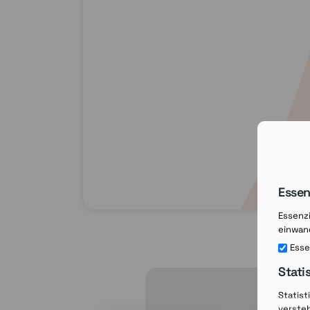
Essen
Essenzi
einwand
Esse
Stati
Statist
verste