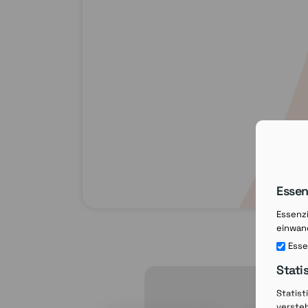
Essen
Essenzi
einwand
Esse
Stati
Statist
verste