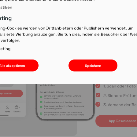
Rezept-Co
istiken
einscann
eting
ing-Cookies werden von Drittanbietern oder Publishern verwendet, um
lisierte Werbung anzuzeigen. Sie tun dies, indem sie Besucher über We
Wir laden Sie ein, u
 verfolgen.
Rezepte schnell und
oder die Einreichun
eting
sind Sie immer in gu
Apple App Store oder
Alle akzeptieren
Speichern
uns auf Ihre Bestell
1. Scan oder Fot
2. Sichere Prüfu
3. Versand der Be
App Downloaden