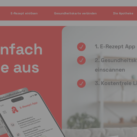
E-Rezept einlösen
Gesundheitskarte verbinden
Die Apotheke
infach
1. E-Rezept App
2. Gesundheitsk
e aus
einscannen
3. Kostenfreie 