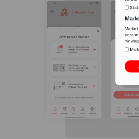
Stat
Mark
Market
persona
hinweg
Mark