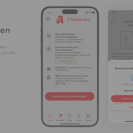
len
heke
 per DHL