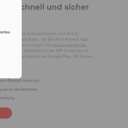
de schnell und sicher
en
bsites
nseren Service auszuprobieren und Ihre E-
 bequem einzulösen. Ob Sie die E-Rezept-App 
g per Foto bevorzugen, bei 
www.erezepte.de
ten Händen. Erhältlich ist die APP kostenlos im 
 als Android Version bei Google Play. Wir freuen 
ung!
o vom Rezept-Ausdruck
ng durch die Apotheke
stellung