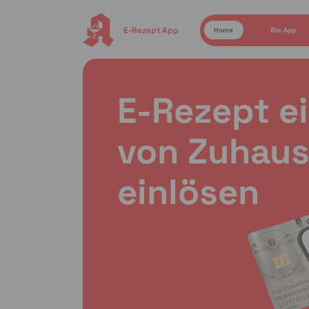
E-Rezept App
Home
Die App
E-Rezept e
von Zuhaus
einlösen