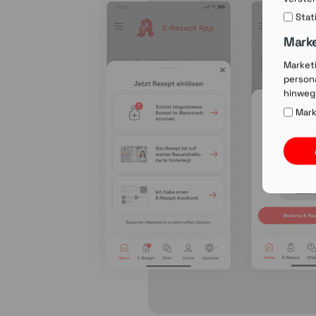
Stat
Mark
Market
persona
hinweg
Mark