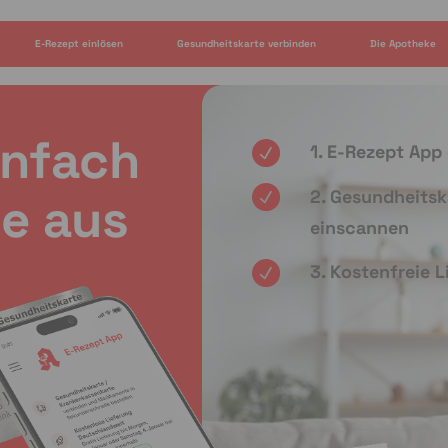
E-Rezept einlösen
Gesundheitskarte verbinden
Die Apotheke
infach
1. E-Rezept App
2. Gesundheitsk
e aus
einscannen
3. Kostenfreie 