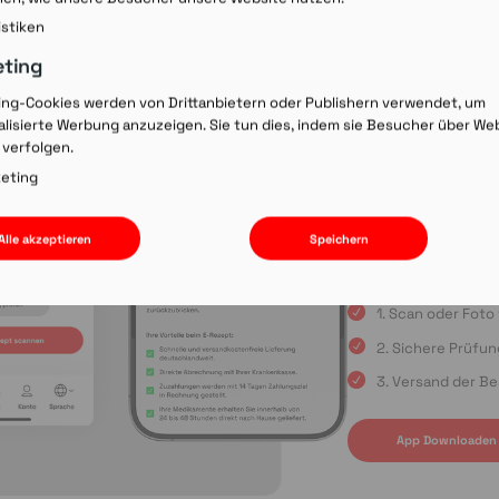
Rezept-Co
istiken
einscann
eting
ing-Cookies werden von Drittanbietern oder Publishern verwendet, um
lisierte Werbung anzuzeigen. Sie tun dies, indem sie Besucher über We
Wir laden Sie ein, u
 verfolgen.
Rezepte schnell und
oder die Einreichun
eting
sind Sie immer in gu
Apple App Store oder
Alle akzeptieren
Speichern
uns auf Ihre Bestell
1. Scan oder Fot
2. Sichere Prüfu
3. Versand der Be
App Downloaden