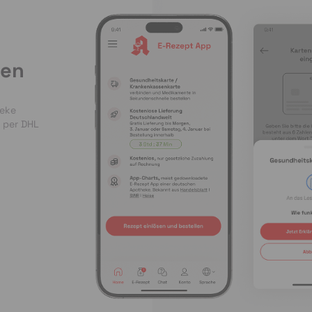
len
heke
 per DHL