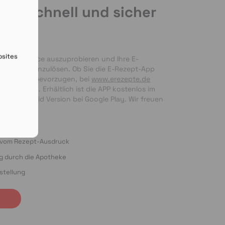
de schnell und sicher
en
bsites
nseren Service auszuprobieren und Ihre E-
 bequem einzulösen. Ob Sie die E-Rezept-App 
g per Foto bevorzugen, bei 
www.erezepte.de
ten Händen. Erhältlich ist die APP kostenlos im 
 als Android Version bei Google Play. Wir freuen 
ung!
o vom Rezept-Ausdruck
ng durch die Apotheke
stellung