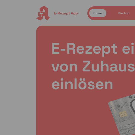
E-Rezept App
Home
Die App
E-Rezept e
von Zuhaus
einlösen