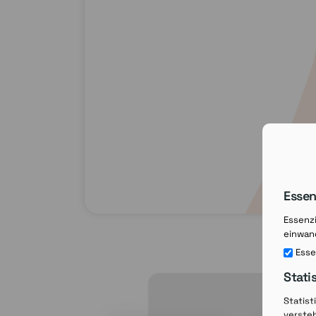
Essen
Essenzi
einwand
Esse
Stati
Statist
verste