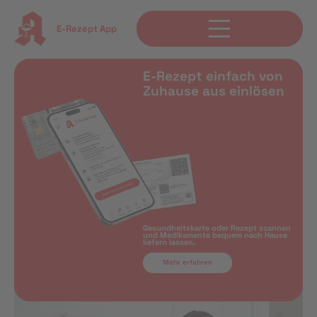
E-Rezept App
E-Rezept einfach von
Zuhause aus einlösen
Gesundheitskarte oder Rezept scannen
und Medikamente bequem nach Hause
liefern lassen.
Mehr erfahren