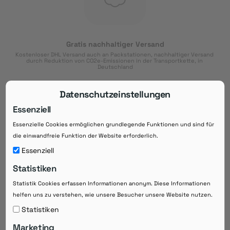
Gratis nachhaltiger Versand
Kostenloser DHL Versand auch an Packstationen, nachhaltiger Versand 
durch Reduktion von CO2e-Emissionen in der Transportkette, in 
Deutschland
Datenschutzeinstellungen
Essenziell
Essenzielle Cookies ermöglichen grundlegende Funktionen und sind für
Download der App
die einwandfreie Funktion der Website erforderlich.
Downloaden Sie jetzt die kostenlose App im
Essenziell
Google Play-Store!
Statistiken
14 Tage Zahlungsziel
Risikoloser Einkauf auf Rechnung mit
Statistik Cookies erfassen Informationen anonym. Diese Informationen
14
 Tagen Zahlungsziel
helfen uns zu verstehen, wie unsere Besucher unsere Website nutzen.
eRezepte schneller einlösen
Statistiken
Bequeme Medikament-
Vorbestellung
Marketing