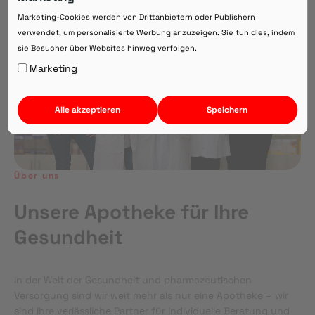
Direkte Beratung zu Medikamenten
Marketing-Cookies werden von Drittanbietern oder Publishern
verwendet, um personalisierte Werbung anzuzeigen. Sie tun dies, indem
sie Besucher über Websites hinweg verfolgen.
Auf Webversion bleiben.
Marketing
Alle akzeptieren
Speichern
Über uns
Unsere Apotheke für Ihre
Gesundheit
In der Welt der Gesundheit und pharmazeutischen
Versorgung sind wir weit mehr als nur eine Apotheke – wir
sind Ihre verlässliche Partner für individuelle Beratung und