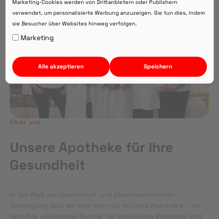
Marketing-Cookies werden von Drittanbietern oder Publishern
verwendet, um personalisierte Werbung anzuzeigen. Sie tun dies, indem
sie Besucher über Websites hinweg verfolgen.
Auf Webversion bleiben.
Marketing
Alle akzeptieren
Speichern
Über uns
Unsere Apotheke für Ihre
Gesundheit
In der Welt der Gesundheit und pharmazeutischen
Versorgung sind wir weit mehr als nur eine Apotheke – wir
sind Ihre verlässliche Partner für individuelle Beratung und