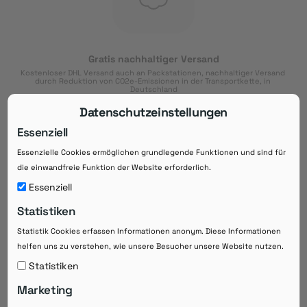
Gratis nachhaltiger Versand
Kostenloser DHL Versand auch an Packstationen, nachhaltiger Versand 
durch Reduktion von CO2e-Emissionen in der Transportkette, in 
Deutschland
Datenschutzeinstellungen
Essenziell
Essenzielle Cookies ermöglichen grundlegende Funktionen und sind für
Download der App
die einwandfreie Funktion der Website erforderlich.
Downloaden Sie jetzt die kostenlose App im
Essenziell
Google Play-Store!
Statistiken
14 Tage Zahlungsziel
Statistik Cookies erfassen Informationen anonym. Diese Informationen
Risikoloser Einkauf auf Rechnung mit
helfen uns zu verstehen, wie unsere Besucher unsere Website nutzen.
14
 Tagen Zahlungsziel
eRezepte schneller einlösen
Statistiken
Bequeme Medikament-
Vorbestellung
Marketing
Direkte Beratung zu Medikamenten