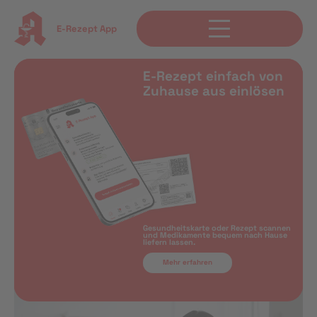
E-Rezept App
E-Rezept einfach von
Zuhause aus einlösen
Gesundheitskarte oder Rezept scannen
und Medikamente bequem nach Hause
liefern lassen.
Mehr erfahren