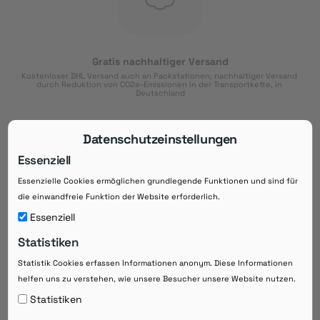
Gratis nachhaltiger Versand
Kostenloser DHL Versand auch an Packstationen, nachhaltiger Versand 
durch Reduktion von CO2e-Emissionen in der Transportkette, in 
Deutschland
Datenschutzeinstellungen
Essenziell
Essenzielle Cookies ermöglichen grundlegende Funktionen und sind für
Download der App
die einwandfreie Funktion der Website erforderlich.
Downloaden Sie jetzt die kostenlose App im
Essenziell
Google Play-Store!
14 Tage Zahlungsziel
Statistiken
Risikoloser Einkauf auf Rechnung mit
Statistik Cookies erfassen Informationen anonym. Diese Informationen
14
 Tagen Zahlungsziel
helfen uns zu verstehen, wie unsere Besucher unsere Website nutzen.
eRezepte schneller einlösen
Statistiken
Bequeme Medikament-
Vorbestellung