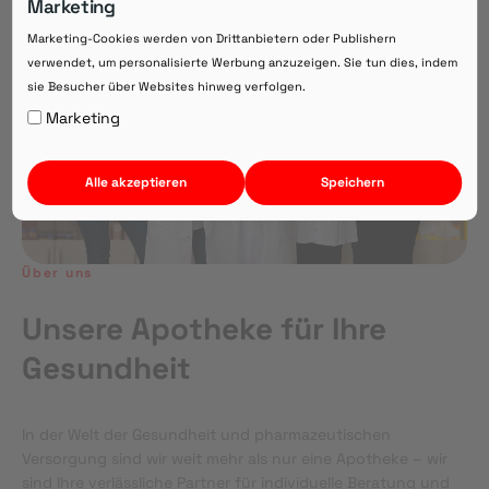
Marketing
Direkte Beratung zu Medikamenten
Marketing-Cookies werden von Drittanbietern oder Publishern
verwendet, um personalisierte Werbung anzuzeigen. Sie tun dies, indem
sie Besucher über Websites hinweg verfolgen.
Auf Webversion bleiben.
Marketing
Alle akzeptieren
Speichern
Über uns
Unsere Apotheke für Ihre
Gesundheit
In der Welt der Gesundheit und pharmazeutischen
Versorgung sind wir weit mehr als nur eine Apotheke – wir
sind Ihre verlässliche Partner für individuelle Beratung und