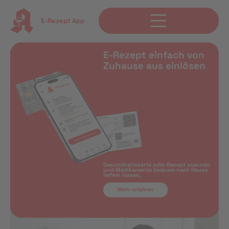
E-Rezept App
E-Rezept einfach von
Zuhause aus einlösen
Gesundheitskarte oder Rezept scannen
und Medikamente bequem nach Hause
liefern lassen.
Mehr erfahren