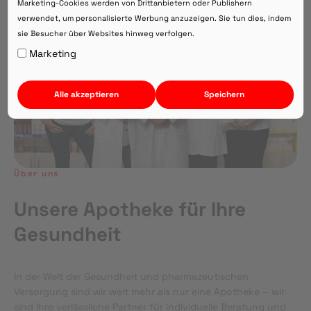
Marketing-Cookies werden von Drittanbietern oder Publishern
verwendet, um personalisierte Werbung anzuzeigen. Sie tun dies, indem
sie Besucher über Websites hinweg verfolgen.
Auf Webversion bleiben.
Marketing
Alle akzeptieren
Speichern
Über uns
Unsere Apotheke für Ihre
Gesundheit
In der Welt der Gesundheit und pharmazeutischen
Versorgung sind wir weit mehr als nur eine Apotheke – wir
sind Ihre verlässliche Partner für individuelle Beratung und