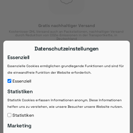
Gratis nachhaltiger Versand
Kostenloser DHL Versand auch an Packstationen, nachhaltiger Versand 
durch Reduktion von CO2e-Emissionen in der Transportkette, in 
Deutschland
Datenschutzeinstellungen
Essenziell
Essenzielle Cookies ermöglichen grundlegende Funktionen und sind für
Download der App
die einwandfreie Funktion der Website erforderlich.
Downloaden Sie jetzt die kostenlose App im
Essenziell
Google Play-Store!
Statistiken
14 Tage Zahlungsziel
Statistik Cookies erfassen Informationen anonym. Diese Informationen
Risikoloser Einkauf auf Rechnung mit
helfen uns zu verstehen, wie unsere Besucher unsere Website nutzen.
14
 Tagen Zahlungsziel
eRezepte schneller einlösen
Statistiken
Bequeme Medikament-
Vorbestellung
Marketing
Direkte Beratung zu Medikamenten