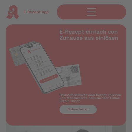
E-Rezept App
E-Rezept einfach von
Zuhause aus einlösen
Gesundheitskarte oder Rezept scannen
und Medikamente bequem nach Hause
liefern lassen.
Mehr erfahren