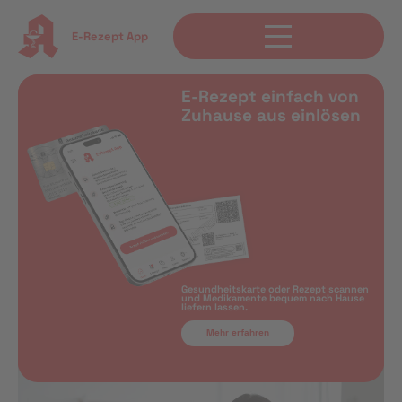
E-Rezept App
E-Rezept einfach von
Zuhause aus einlösen
Gesundheitskarte oder Rezept scannen
und Medikamente bequem nach Hause
liefern lassen.
Mehr erfahren