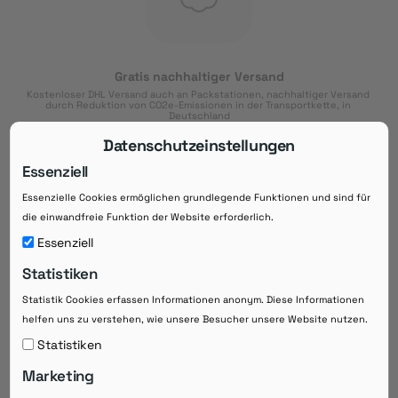
Gratis nachhaltiger Versand
Kostenloser DHL Versand auch an Packstationen, nachhaltiger Versand 
durch Reduktion von CO2e-Emissionen in der Transportkette, in 
Deutschland
Datenschutzeinstellungen
Essenziell
Essenzielle Cookies ermöglichen grundlegende Funktionen und sind für
Download der App
die einwandfreie Funktion der Website erforderlich.
Downloaden Sie jetzt die kostenlose App im
Essenziell
Google Play-Store!
Statistiken
14 Tage Zahlungsziel
Statistik Cookies erfassen Informationen anonym. Diese Informationen
Risikoloser Einkauf auf Rechnung mit
helfen uns zu verstehen, wie unsere Besucher unsere Website nutzen.
14
 Tagen Zahlungsziel
eRezepte schneller einlösen
Statistiken
Bequeme Medikament-
Vorbestellung
Marketing
Direkte Beratung zu Medikamenten