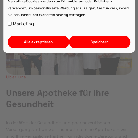
Marketing-Cookies werden von Drittanbietern oder Publishern
verwendet, um personalisierte Werbung anzuzeigen. Sie tun dies, indem
sie Besucher über Websites hinweg verfolgen.
Auf Webversion bleiben.
Marketing
Alle akzeptieren
Speichern
Über uns
Unsere Apotheke für Ihre
Gesundheit
In der Welt der Gesundheit und pharmazeutischen
Versorgung sind wir weit mehr als nur eine Apotheke – wir
sind Ihre verlässliche Partner für individuelle Beratung und