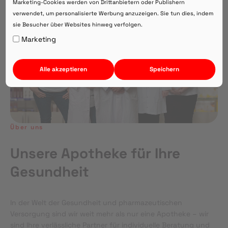
Marketing-Cookies werden von Drittanbietern oder Publishern
verwendet, um personalisierte Werbung anzuzeigen. Sie tun dies, indem
sie Besucher über Websites hinweg verfolgen.
Auf Webversion bleiben.
Marketing
Alle akzeptieren
Speichern
Über uns
Unsere Apotheke für Ihre
Gesundheit
In der Welt der Gesundheit und pharmazeutischen
Versorgung sind wir weit mehr als nur eine Apotheke – wir
sind Ihre verlässliche Partner für individuelle Beratung und