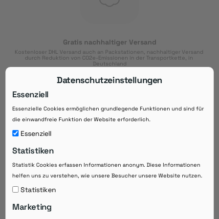
Gratis nachhaltiger Versand
Kostenloser DHL Versand auch an Packstationen, nachhaltiger Versand 
durch Reduktion von CO2e-Emissionen in der Transportkette, in 
Deutschland
Datenschutzeinstellungen
Essenziell
Essenzielle Cookies ermöglichen grundlegende Funktionen und sind für
Download der App
die einwandfreie Funktion der Website erforderlich.
Downloaden Sie jetzt die kostenlose App im
Essenziell
Google Play-Store!
Statistiken
14 Tage Zahlungsziel
Statistik Cookies erfassen Informationen anonym. Diese Informationen
Risikoloser Einkauf auf Rechnung mit
helfen uns zu verstehen, wie unsere Besucher unsere Website nutzen.
14
 Tagen Zahlungsziel
eRezepte schneller einlösen
Statistiken
Bequeme Medikament-
Vorbestellung
Marketing
Direkte Beratung zu Medikamenten