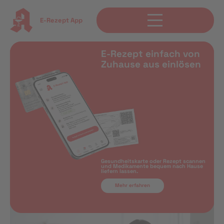
E-Rezept App
E-Rezept einfach von
Zuhause aus einlösen
Gesundheitskarte oder Rezept scannen
und Medikamente bequem nach Hause
liefern lassen.
Mehr erfahren