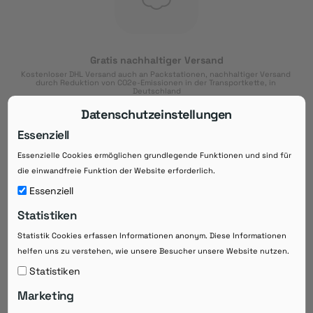
Gratis nachhaltiger Versand
Kostenloser DHL Versand auch an Packstationen, nachhaltiger Versand 
durch Reduktion von CO2e-Emissionen in der Transportkette, in 
Deutschland
Datenschutzeinstellungen
Essenziell
Essenzielle Cookies ermöglichen grundlegende Funktionen und sind für
Download der App
die einwandfreie Funktion der Website erforderlich.
Downloaden Sie jetzt die kostenlose App im
Essenziell
Google Play-Store!
Statistiken
14 Tage Zahlungsziel
Statistik Cookies erfassen Informationen anonym. Diese Informationen
Risikoloser Einkauf auf Rechnung mit
helfen uns zu verstehen, wie unsere Besucher unsere Website nutzen.
14
 Tagen Zahlungsziel
eRezepte schneller einlösen
Statistiken
Bequeme Medikament-
Vorbestellung
Marketing
Direkte Beratung zu Medikamenten