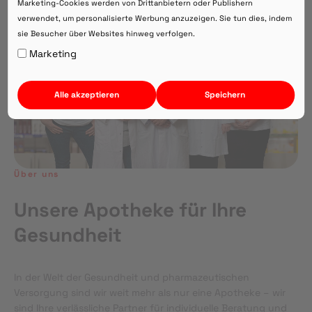
Marketing-Cookies werden von Drittanbietern oder Publishern
verwendet, um personalisierte Werbung anzuzeigen. Sie tun dies, indem
sie Besucher über Websites hinweg verfolgen.
Auf Webversion bleiben.
Marketing
Alle akzeptieren
Speichern
Über uns
Unsere Apotheke für Ihre
Gesundheit
In der Welt der Gesundheit und pharmazeutischen
Versorgung sind wir weit mehr als nur eine Apotheke – wir
sind Ihre verlässliche Partner für individuelle Beratung und