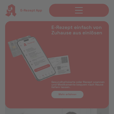
E-Rezept App
E-Rezept einfach von
Zuhause aus einlösen
Gesundheitskarte oder Rezept scannen
und Medikamente bequem nach Hause
liefern lassen.
Mehr erfahren