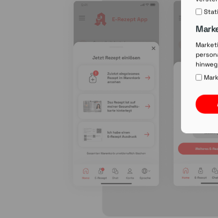
Stat
Mark
Market
persona
hinweg
Mark