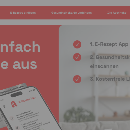
E-Rezept einlösen
Gesundheitskarte verbinden
Die Apotheke
infach
1. E-Rezept App
2. Gesundheitsk
e aus
einscannen
3. Kostenfreie 