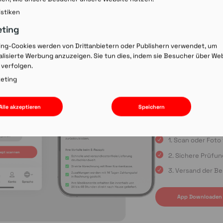
Rezept-Co
istiken
einscann
eting
ing-Cookies werden von Drittanbietern oder Publishern verwendet, um
lisierte Werbung anzuzeigen. Sie tun dies, indem sie Besucher über We
Wir laden Sie ein, u
 verfolgen.
Rezepte schnell und
oder die Einreichun
eting
sind Sie immer in gu
Apple App Store oder
Alle akzeptieren
Speichern
uns auf Ihre Bestell
1. Scan oder Fot
2. Sichere Prüfu
3. Versand der Be
App Downloaden