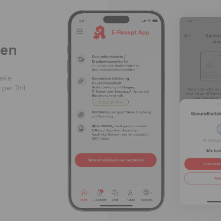
len
heke
 per DHL