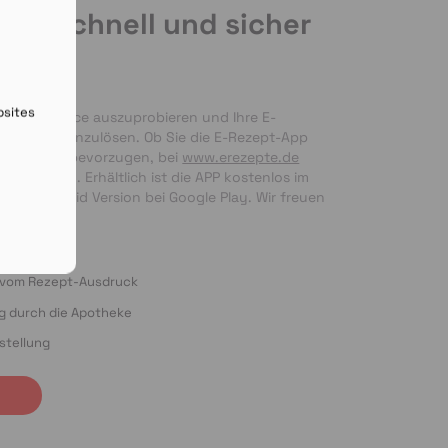
de schnell und sicher
en
bsites
nseren Service auszuprobieren und Ihre E-
 bequem einzulösen. Ob Sie die E-Rezept-App 
g per Foto bevorzugen, bei 
www.erezepte.de
ten Händen. Erhältlich ist die APP kostenlos im 
 als Android Version bei Google Play. Wir freuen 
ung!
o vom Rezept-Ausdruck
ng durch die Apotheke
stellung