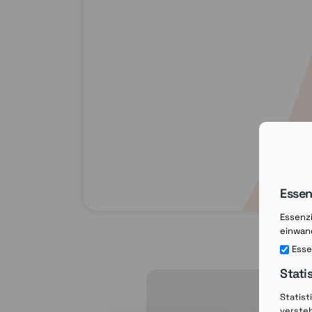
Essen
Essenzi
einwand
Esse
Stati
Statist
verste