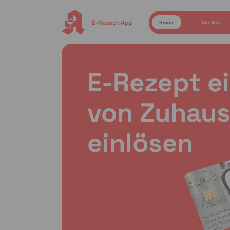
E-Rezept App
Home
Die App
E-Rezept e
von Zuhaus
einlösen