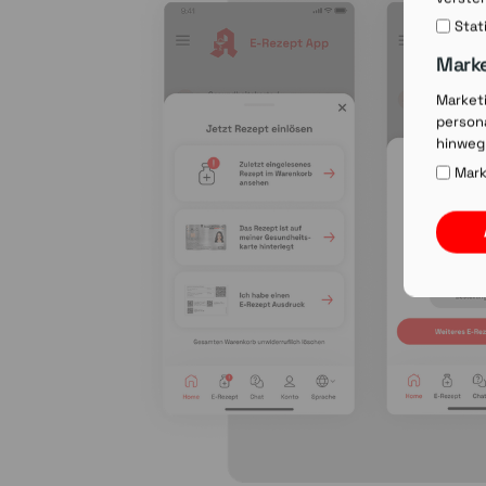
Stat
Mark
Market
persona
hinweg
Mark