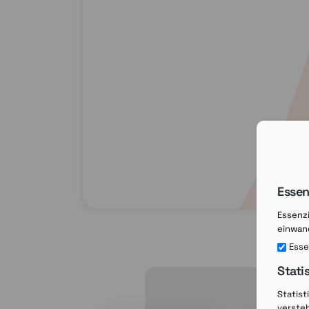
Essen
Essenzi
einwand
Esse
Stati
Statist
verste