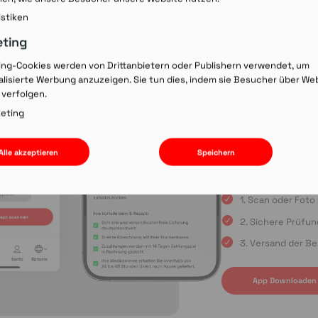
Rezept-Co
istiken
einscann
eting
ing-Cookies werden von Drittanbietern oder Publishern verwendet, um
lisierte Werbung anzuzeigen. Sie tun dies, indem sie Besucher über We
Wir laden Sie ein, u
 verfolgen.
Rezepte schnell und
oder die Einreichun
eting
sind Sie immer in gu
Apple App Store oder
Alle akzeptieren
Speichern
uns auf Ihre Bestell
1. Scan oder Fot
2. Sichere Prüfu
3. Versand der Be
App Downloaden