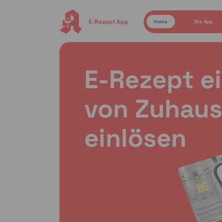
E-Rezept App
Home
Die App
E-Rezept e
von Zuhaus
einlösen