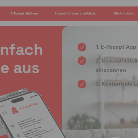
E-Rezept einlösen
Gesundheitskarte verbinden
Die Apotheke
infach
1. E-Rezept App
2. Gesundheitsk
e aus
einscannen
3. Kostenfreie 