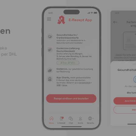
len
heke
 per DHL