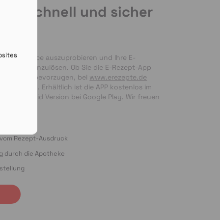
de schnell und sicher
en
bsites
nseren Service auszuprobieren und Ihre E-
 bequem einzulösen. Ob Sie die E-Rezept-App 
g per Foto bevorzugen, bei 
www.erezepte.de
ten Händen. Erhältlich ist die APP kostenlos im 
 als Android Version bei Google Play. Wir freuen 
ung!
o vom Rezept-Ausdruck
ng durch die Apotheke
stellung