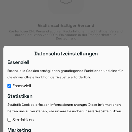
Gratis nachhaltiger Versand
Kostenloser DHL Versand auch an Packstationen, nachhaltiger Versand 
durch Reduktion von CO2e-Emissionen in der Transportkette, in 
Deutschland
Datenschutzeinstellungen
Essenziell
Essenzielle Cookies ermöglichen grundlegende Funktionen und sind für
Download der App
die einwandfreie Funktion der Website erforderlich.
Downloaden Sie jetzt die kostenlose App im
Essenziell
Google Play-Store!
Statistiken
14 Tage Zahlungsziel
Statistik Cookies erfassen Informationen anonym. Diese Informationen
Risikoloser Einkauf auf Rechnung mit
14
 Tagen Zahlungsziel
helfen uns zu verstehen, wie unsere Besucher unsere Website nutzen.
eRezepte schneller einlösen
Statistiken
Bequeme Medikament-
Vorbestellung
Marketing