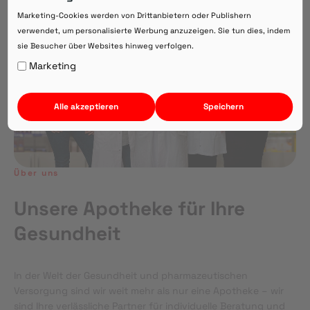
Direkte Beratung zu Medikamenten
Marketing-Cookies werden von Drittanbietern oder Publishern
verwendet, um personalisierte Werbung anzuzeigen. Sie tun dies, indem
sie Besucher über Websites hinweg verfolgen.
Auf Webversion bleiben.
Marketing
Alle akzeptieren
Speichern
Über uns
Unsere Apotheke für Ihre
Gesundheit
In der Welt der Gesundheit und pharmazeutischen
Versorgung sind wir weit mehr als nur eine Apotheke – wir
sind Ihre verlässliche Partner für individuelle Beratung und