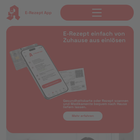
E-Rezept App
E-Rezept einfach von
Zuhause aus einlösen
Gesundheitskarte oder Rezept scannen
und Medikamente bequem nach Hause
liefern lassen.
Mehr erfahren