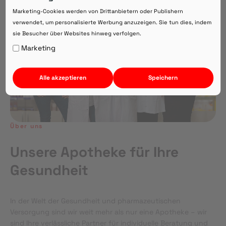
Direkte Beratung zu Medikamenten
Marketing-Cookies werden von Drittanbietern oder Publishern
verwendet, um personalisierte Werbung anzuzeigen. Sie tun dies, indem
sie Besucher über Websites hinweg verfolgen.
Auf Webversion bleiben.
Marketing
Alle akzeptieren
Speichern
Über uns
Unsere Apotheke für Ihre
Gesundheit
In der Welt der Gesundheit und pharmazeutischen
Versorgung sind wir weit mehr als nur eine Apotheke – wir
sind Ihre verlässliche Partner für individuelle Beratung und