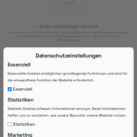
Gratis nachhaltiger Versand
Kostenloser DHL Versand auch an Packstationen, nachhaltiger Versand 
durch Reduktion von CO2e-Emissionen in der Transportkette, in 
Deutschland
Datenschutzeinstellungen
Essenziell
Essenzielle Cookies ermöglichen grundlegende Funktionen und sind für
Download der App
die einwandfreie Funktion der Website erforderlich.
Downloaden Sie jetzt die kostenlose App im
Essenziell
Google Play-Store!
Statistiken
14 Tage Zahlungsziel
Statistik Cookies erfassen Informationen anonym. Diese Informationen
Risikoloser Einkauf auf Rechnung mit
14
 Tagen Zahlungsziel
helfen uns zu verstehen, wie unsere Besucher unsere Website nutzen.
eRezepte schneller einlösen
Statistiken
Bequeme Medikament-
Vorbestellung
Marketing