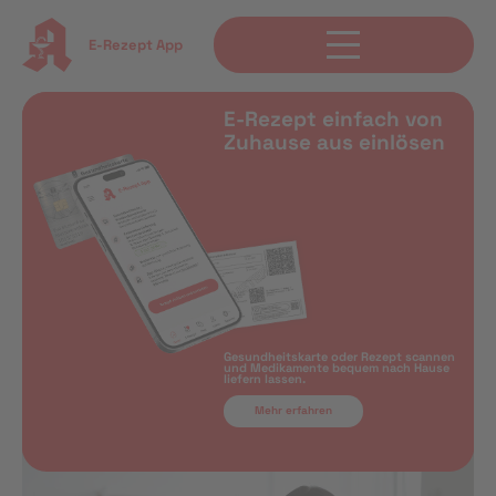
E-Rezept App
E-Rezept einfach von
Zuhause aus einlösen
Gesundheitskarte oder Rezept scannen
und Medikamente bequem nach Hause
liefern lassen.
Mehr erfahren