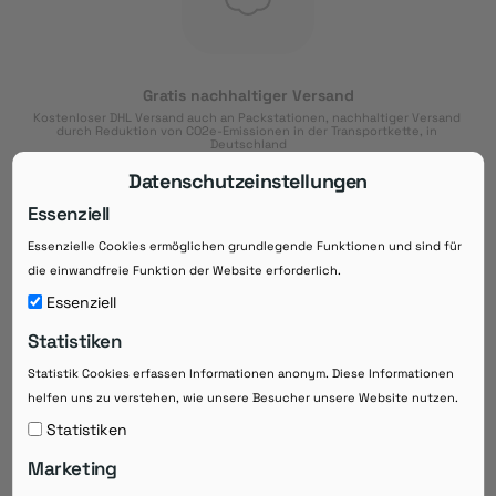
Gratis nachhaltiger Versand
Kostenloser DHL Versand auch an Packstationen, nachhaltiger Versand 
durch Reduktion von CO2e-Emissionen in der Transportkette, in 
Deutschland
Datenschutzeinstellungen
Essenziell
Essenzielle Cookies ermöglichen grundlegende Funktionen und sind für
Download der App
die einwandfreie Funktion der Website erforderlich.
Downloaden Sie jetzt die kostenlose App im
Essenziell
Google Play-Store!
Statistiken
14 Tage Zahlungsziel
Statistik Cookies erfassen Informationen anonym. Diese Informationen
Risikoloser Einkauf auf Rechnung mit
helfen uns zu verstehen, wie unsere Besucher unsere Website nutzen.
14
 Tagen Zahlungsziel
eRezepte schneller einlösen
Statistiken
Bequeme Medikament-
Vorbestellung
Marketing
Direkte Beratung zu Medikamenten