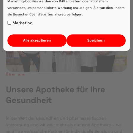
Marketing-Cookies werden von Drittanbietern oder Publishern
verwendet, um personalisierte Werbung anzuzeigen. Sie tun dies, indem
sie Besucher über Websites hinweg verfolgen.
Auf Webversion bleiben.
Marketing
Alle akzeptieren
Speichern
Über uns
Unsere Apotheke für Ihre
Gesundheit
In der Welt der Gesundheit und pharmazeutischen
Versorgung sind wir weit mehr als nur eine Apotheke – wir
sind Ihre verlässliche Partner für individuelle Beratung und