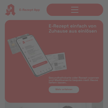
E-Rezept App
E-Rezept einfach von
Zuhause aus einlösen
Gesundheitskarte oder Rezept scannen
und Medikamente bequem nach Hause
liefern lassen.
Mehr erfahren