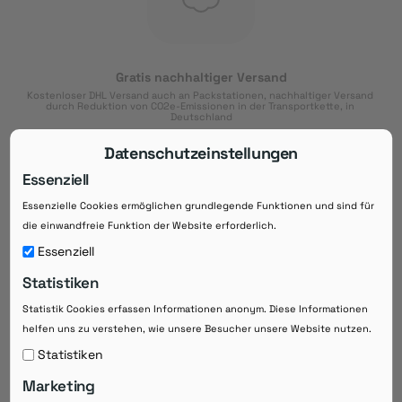
Gratis nachhaltiger Versand
Kostenloser DHL Versand auch an Packstationen, nachhaltiger Versand 
durch Reduktion von CO2e-Emissionen in der Transportkette, in 
Deutschland
Datenschutzeinstellungen
Essenziell
Essenzielle Cookies ermöglichen grundlegende Funktionen und sind für
Download der App
die einwandfreie Funktion der Website erforderlich.
Downloaden Sie jetzt die kostenlose App im
Essenziell
Google Play-Store!
Statistiken
14 Tage Zahlungsziel
Statistik Cookies erfassen Informationen anonym. Diese Informationen
Risikoloser Einkauf auf Rechnung mit
helfen uns zu verstehen, wie unsere Besucher unsere Website nutzen.
14
 Tagen Zahlungsziel
eRezepte schneller einlösen
Statistiken
Bequeme Medikament-
Vorbestellung
Marketing
Direkte Beratung zu Medikamenten