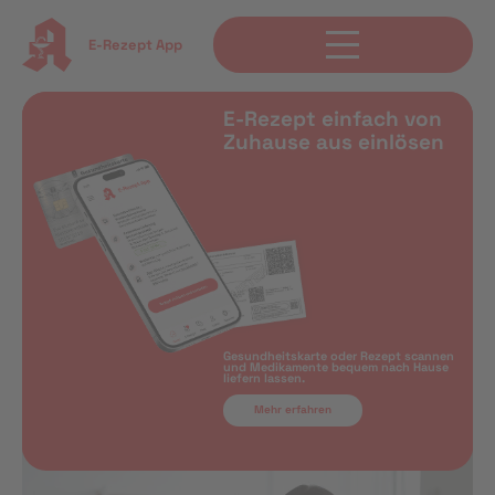
E-Rezept App
E-Rezept einfach von
Zuhause aus einlösen
Gesundheitskarte oder Rezept scannen
und Medikamente bequem nach Hause
liefern lassen.
Mehr erfahren