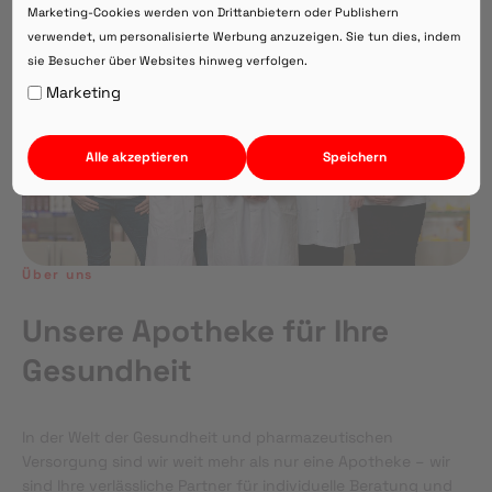
Marketing-Cookies werden von Drittanbietern oder Publishern
verwendet, um personalisierte Werbung anzuzeigen. Sie tun dies, indem
sie Besucher über Websites hinweg verfolgen.
Auf Webversion bleiben.
Marketing
Alle akzeptieren
Speichern
Über uns
Unsere Apotheke für Ihre
Gesundheit
In der Welt der Gesundheit und pharmazeutischen
Versorgung sind wir weit mehr als nur eine Apotheke – wir
sind Ihre verlässliche Partner für individuelle Beratung und