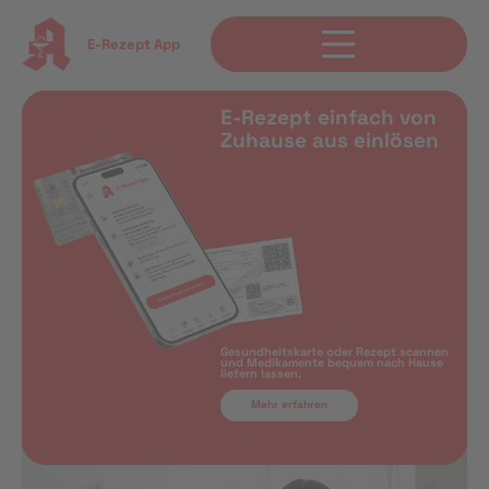
E-Rezept App
E-Rezept einfach von
Zuhause aus einlösen
Gesundheitskarte oder Rezept scannen
und Medikamente bequem nach Hause
liefern lassen.
Mehr erfahren