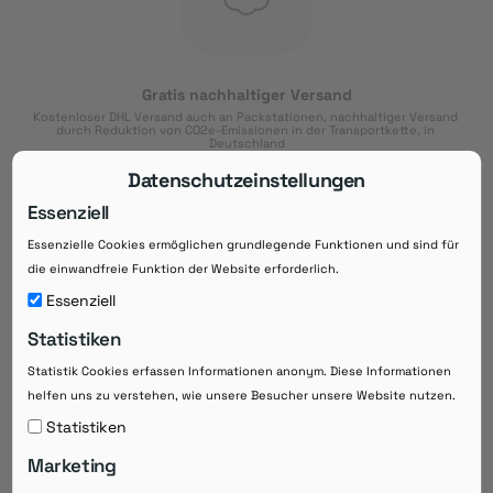
Gratis nachhaltiger Versand
Kostenloser DHL Versand auch an Packstationen, nachhaltiger Versand 
durch Reduktion von CO2e-Emissionen in der Transportkette, in 
Deutschland
Datenschutzeinstellungen
Essenziell
Essenzielle Cookies ermöglichen grundlegende Funktionen und sind für
Download der App
die einwandfreie Funktion der Website erforderlich.
Downloaden Sie jetzt die kostenlose App im
Essenziell
Google Play-Store!
Statistiken
14 Tage Zahlungsziel
Statistik Cookies erfassen Informationen anonym. Diese Informationen
Risikoloser Einkauf auf Rechnung mit
helfen uns zu verstehen, wie unsere Besucher unsere Website nutzen.
14
 Tagen Zahlungsziel
eRezepte schneller einlösen
Statistiken
Bequeme Medikament-
Vorbestellung
Marketing
Direkte Beratung zu Medikamenten