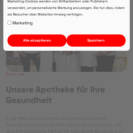
Marketing-Cookies werden von Drittanbietern oder Publishern
verwendet, um personalisierte Werbung anzuzeigen. Sie tun dies, indem
sie Besucher über Websites hinweg verfolgen.
Auf Webversion bleiben.
Marketing
Alle akzeptieren
Speichern
Über uns
Unsere Apotheke für Ihre
Gesundheit
In der Welt der Gesundheit und pharmazeutischen
Versorgung sind wir weit mehr als nur eine Apotheke – wir
sind Ihre verlässliche Partner für individuelle Beratung und