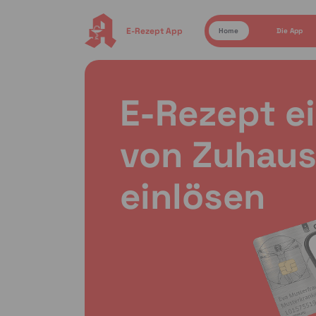
E-Rezept App
Home
Die App
E-Rezept e
von Zuhaus
einlösen