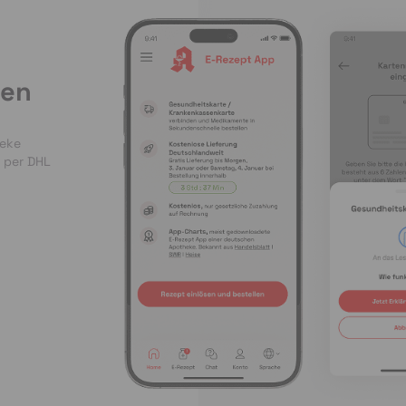
len
heke
 per DHL