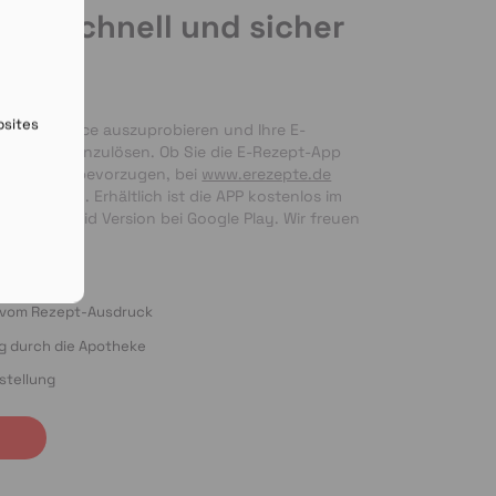
de schnell und sicher
en
bsites
nseren Service auszuprobieren und Ihre E-
 bequem einzulösen. Ob Sie die E-Rezept-App 
g per Foto bevorzugen, bei 
www.erezepte.de
ten Händen. Erhältlich ist die APP kostenlos im 
 als Android Version bei Google Play. Wir freuen 
ung!
o vom Rezept-Ausdruck
ng durch die Apotheke
stellung