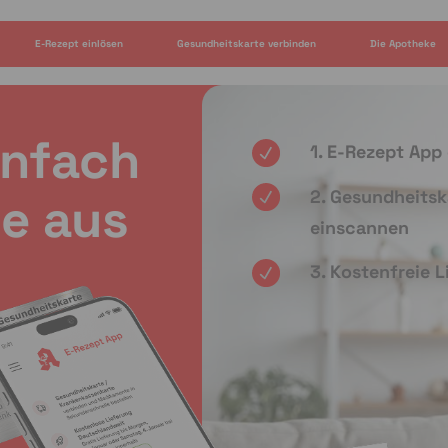
E-Rezept einlösen
Gesundheitskarte verbinden
Die Apotheke
infach
1. E-Rezept App
2. Gesundheitsk
e aus
einscannen
3. Kostenfreie 