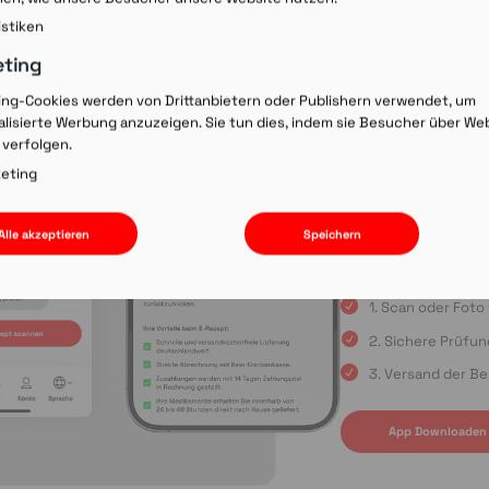
Rezept-Co
istiken
einscann
eting
ing-Cookies werden von Drittanbietern oder Publishern verwendet, um
lisierte Werbung anzuzeigen. Sie tun dies, indem sie Besucher über We
Wir laden Sie ein, u
 verfolgen.
Rezepte schnell und
oder die Einreichun
eting
sind Sie immer in gu
Apple App Store oder
Alle akzeptieren
Speichern
uns auf Ihre Bestell
1. Scan oder Fot
2. Sichere Prüfu
3. Versand der Be
App Downloaden