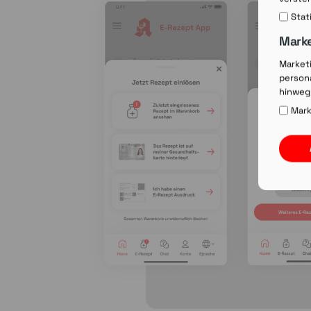
Stat
Mark
Market
persona
hinweg
Mark