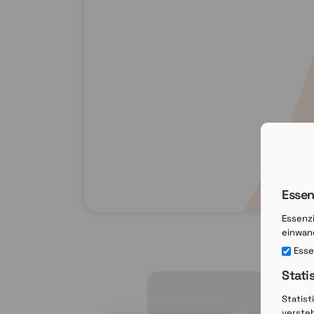
Essen
Essenzi
einwand
Esse
Stati
Statist
verste