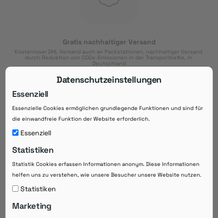
Gratis nachhaltiger Versand
Kostenloser DHL Versand auch an Packstationen, nachhaltiger Versand 
durch Reduktion von CO2e-Emissionen in der Transportkette, in 
Deutschland
Datenschutzeinstellungen
Essenziell
Essenzielle Cookies ermöglichen grundlegende Funktionen und sind für
Download der App
die einwandfreie Funktion der Website erforderlich.
Downloaden Sie jetzt die kostenlose App im
Essenziell
Google Play-Store!
Statistiken
14 Tage Zahlungsziel
Statistik Cookies erfassen Informationen anonym. Diese Informationen
Risikoloser Einkauf auf Rechnung mit
helfen uns zu verstehen, wie unsere Besucher unsere Website nutzen.
14
 Tagen Zahlungsziel
eRezepte schneller einlösen
Statistiken
Bequeme Medikament-
Vorbestellung
Marketing
Direkte Beratung zu Medikamenten