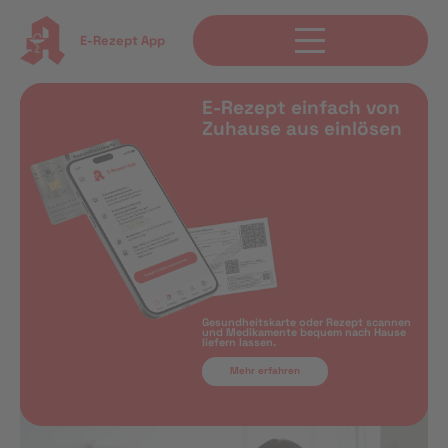
E-Rezept App
E-Rezept einfach von
Zuhause aus einlösen
Gesundheitskarte oder Rezept scannen
und Medikamente bequem nach Hause
liefern lassen.
Mehr erfahren