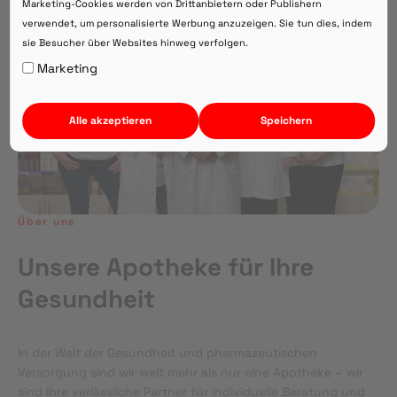
Marketing-Cookies werden von Drittanbietern oder Publishern
verwendet, um personalisierte Werbung anzuzeigen. Sie tun dies, indem
sie Besucher über Websites hinweg verfolgen.
Auf Webversion bleiben.
Marketing
Alle akzeptieren
Speichern
Über uns
Unsere Apotheke für Ihre
Gesundheit
In der Welt der Gesundheit und pharmazeutischen
Versorgung sind wir weit mehr als nur eine Apotheke – wir
sind Ihre verlässliche Partner für individuelle Beratung und