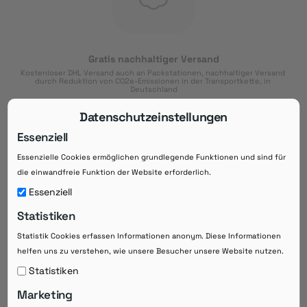
Gratis nachhaltiger Versand
Kostenloser DHL Versand auch an Packstationen, nachhaltiger Versand 
durch Reduktion von CO2e-Emissionen in der Transportkette, in 
Deutschland
Datenschutzeinstellungen
Essenziell
Essenzielle Cookies ermöglichen grundlegende Funktionen und sind für
Download der App
die einwandfreie Funktion der Website erforderlich.
Downloaden Sie jetzt die kostenlose App im
Essenziell
Google Play-Store!
Statistiken
14 Tage Zahlungsziel
Statistik Cookies erfassen Informationen anonym. Diese Informationen
Risikoloser Einkauf auf Rechnung mit
helfen uns zu verstehen, wie unsere Besucher unsere Website nutzen.
14
 Tagen Zahlungsziel
eRezepte schneller einlösen
Statistiken
Bequeme Medikament-
Vorbestellung
Marketing
Direkte Beratung zu Medikamenten