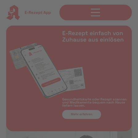
E-Rezept App
E-Rezept einfach von
Zuhause aus einlösen
Gesundheitskarte oder Rezept scannen
und Medikamente bequem nach Hause
liefern lassen.
Mehr erfahren