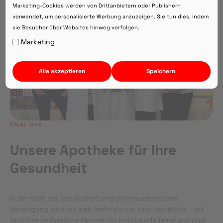
Marketing-Cookies werden von Drittanbietern oder Publishern
verwendet, um personalisierte Werbung anzuzeigen. Sie tun dies, indem
sie Besucher über Websites hinweg verfolgen.
Auf Webversion bleiben.
Marketing
Alle akzeptieren
Speichern
Über uns
Unsere Apotheke für Ihre
Gesundheit
In der Welt der Gesundheit und pharmazeutischen
Versorgung sind wir weit mehr als nur eine Apotheke – wir
sind Ihre verlässliche Partner für individuelle Beratung und