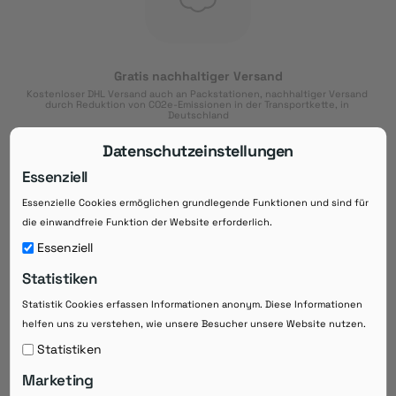
Gratis nachhaltiger Versand
Kostenloser DHL Versand auch an Packstationen, nachhaltiger Versand 
durch Reduktion von CO2e-Emissionen in der Transportkette, in 
Deutschland
Datenschutzeinstellungen
Essenziell
Essenzielle Cookies ermöglichen grundlegende Funktionen und sind für
Download der App
die einwandfreie Funktion der Website erforderlich.
Downloaden Sie jetzt die kostenlose App im
Essenziell
Google Play-Store!
Statistiken
14 Tage Zahlungsziel
Statistik Cookies erfassen Informationen anonym. Diese Informationen
Risikoloser Einkauf auf Rechnung mit
helfen uns zu verstehen, wie unsere Besucher unsere Website nutzen.
14
 Tagen Zahlungsziel
eRezepte schneller einlösen
Statistiken
Bequeme Medikament-
Vorbestellung
Marketing
Direkte Beratung zu Medikamenten