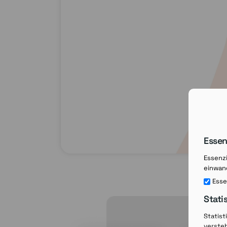
Essen
Essenzi
einwand
Esse
Stati
Statist
verste