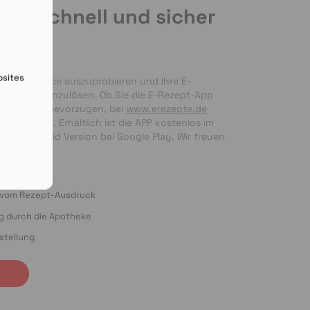
de schnell und sicher
en
bsites
nseren Service auszuprobieren und Ihre E-
 bequem einzulösen. Ob Sie die E-Rezept-App 
g per Foto bevorzugen, bei 
www.erezepte.de
ten Händen. Erhältlich ist die APP kostenlos im 
 als Android Version bei Google Play. Wir freuen 
ung!
o vom Rezept-Ausdruck
ng durch die Apotheke
stellung