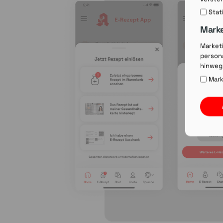
Stat
Mark
Market
persona
hinweg
Mark