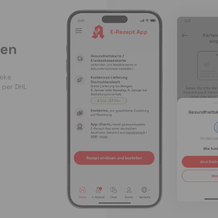
len
heke
 per DHL