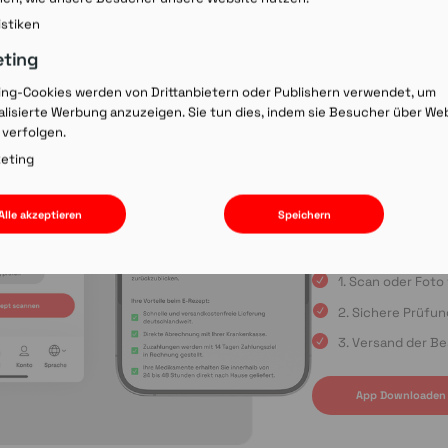
Rezept-Co
istiken
einscann
eting
ing-Cookies werden von Drittanbietern oder Publishern verwendet, um
lisierte Werbung anzuzeigen. Sie tun dies, indem sie Besucher über We
Wir laden Sie ein, u
 verfolgen.
Rezepte schnell und
oder die Einreichun
eting
sind Sie immer in gu
Apple App Store oder
Alle akzeptieren
Speichern
uns auf Ihre Bestell
1. Scan oder Fot
2. Sichere Prüfu
3. Versand der Be
App Downloaden