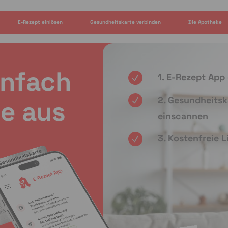
E-Rezept einlösen
Gesundheitskarte verbinden
Die Apotheke
infach
1. E-Rezept App
2. Gesundheitsk
e aus
einscannen
3. Kostenfreie 