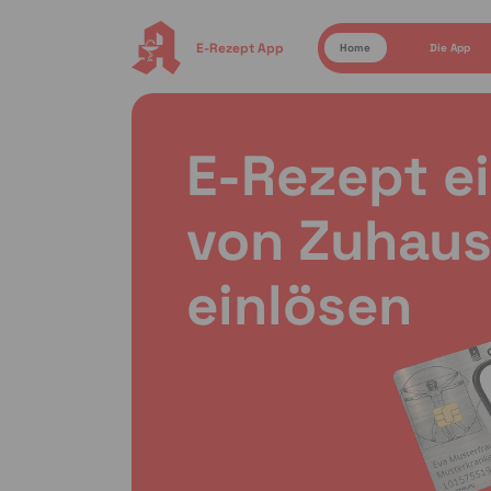
E-Rezept App
Home
Die App
E-Rezept e
von Zuhaus
einlösen