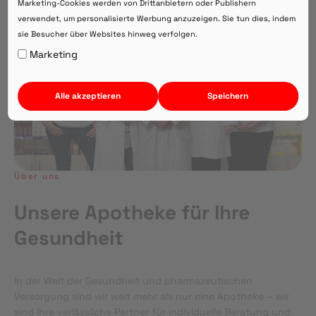
Marketing-Cookies werden von Drittanbietern oder Publishern
verwendet, um personalisierte Werbung anzuzeigen. Sie tun dies, indem
sie Besucher über Websites hinweg verfolgen.
Auf Webversion bleiben.
Marketing
Alle akzeptieren
Speichern
Über uns
Unsere Apotheke für Ihre
Gesundheit
In der Welt der Gesundheit und pharmazeutischen
Versorgung sind wir weit mehr als nur eine Apotheke – wir
sind Ihre verlässliche Partner für individuelle Beratung und