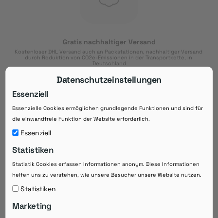
Gratis nachhaltiger Versand
Kostenloser DHL Versand auch an Packstationen, nachhaltiger Versand 
durch Reduktion von CO2e-Emissionen in der Transportkette, in 
Deutschland
Datenschutzeinstellungen
Essenziell
Essenzielle Cookies ermöglichen grundlegende Funktionen und sind für
Download der App
die einwandfreie Funktion der Website erforderlich.
Downloaden Sie jetzt die kostenlose App im
Essenziell
Google Play-Store!
Statistiken
14 Tage Zahlungsziel
Statistik Cookies erfassen Informationen anonym. Diese Informationen
Risikoloser Einkauf auf Rechnung mit
helfen uns zu verstehen, wie unsere Besucher unsere Website nutzen.
14
 Tagen Zahlungsziel
eRezepte schneller einlösen
Statistiken
Bequeme Medikament-
Vorbestellung
Marketing
Direkte Beratung zu Medikamenten