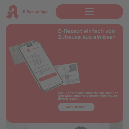
E-Rezept App
E-Rezept einfach von
Zuhause aus einlösen
Gesundheitskarte oder Rezept scannen
und Medikamente bequem nach Hause
liefern lassen.
Mehr erfahren