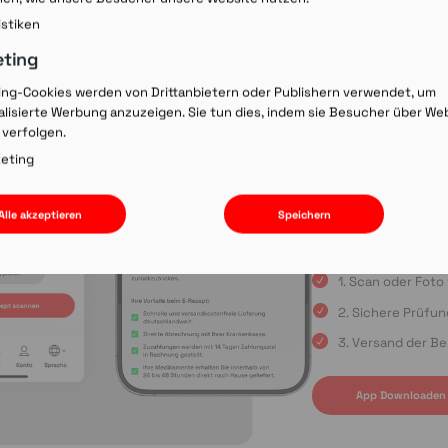
Rezept-Co
istiken
einscann
eting
ing-Cookies werden von Drittanbietern oder Publishern verwendet, um
lisierte Werbung anzuzeigen. Sie tun dies, indem sie Besucher über We
Wir laden Sie ein, u
 verfolgen.
Rezepte schnell und
oder die Einreichun
eting
sind Sie immer in gu
Apple App Store oder
Alle akzeptieren
Speichern
uns auf Ihre Bestell
1. Scan oder Fot
2. Sichere Prüfu
3. Versand der Be
App Downloaden