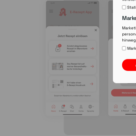
Stat
Mark
Market
persona
hinweg
Mark