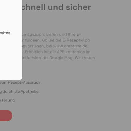
de schnell und sicher
en
bsites
nseren Service auszuprobieren und Ihre E-
 bequem einzulösen. Ob Sie die E-Rezept-App 
g per Foto bevorzugen, bei 
www.erezepte.de
ten Händen. Erhältlich ist die APP kostenlos im 
 als Android Version bei Google Play. Wir freuen 
ung!
o vom Rezept-Ausdruck
ng durch die Apotheke
stellung