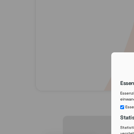
Essen
Essenzi
einwand
Esse
Stati
Statist
verste