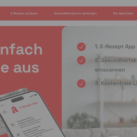
E-Rezept einlösen
Gesundheitskarte verbinden
Die Apotheke
infach
1. E-Rezept App
2. Gesundheitsk
e aus
einscannen
3. Kostenfreie 