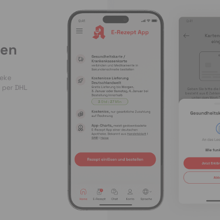
len
heke
 per DHL