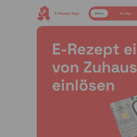
E-Rezept App
Home
Die App
E-Rezept e
von Zuhaus
einlösen