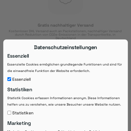
Gratis nachhaltiger Versand
Kostenloser DHL Versand auch an Packstationen, nachhaltiger Versand 
durch Reduktion von CO2e-Emissionen in der Transportkette, in 
Deutschland
Datenschutzeinstellungen
Essenziell
Essenzielle Cookies ermöglichen grundlegende Funktionen und sind für
Download der App
die einwandfreie Funktion der Website erforderlich.
Downloaden Sie jetzt die kostenlose App im
Essenziell
Google Play-Store!
Statistiken
14 Tage Zahlungsziel
Statistik Cookies erfassen Informationen anonym. Diese Informationen
Risikoloser Einkauf auf Rechnung mit
helfen uns zu verstehen, wie unsere Besucher unsere Website nutzen.
14
 Tagen Zahlungsziel
eRezepte schneller einlösen
Statistiken
Bequeme Medikament-
Vorbestellung
Marketing
Direkte Beratung zu Medikamenten