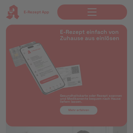
E-Rezept App
E-Rezept einfach von
Zuhause aus einlösen
Gesundheitskarte oder Rezept scannen
und Medikamente bequem nach Hause
liefern lassen.
Mehr erfahren