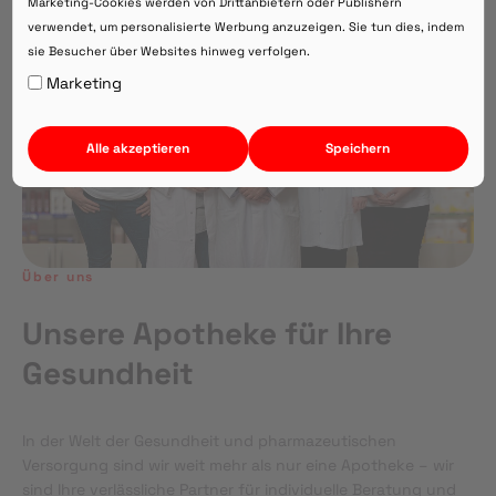
Marketing-Cookies werden von Drittanbietern oder Publishern
verwendet, um personalisierte Werbung anzuzeigen. Sie tun dies, indem
sie Besucher über Websites hinweg verfolgen.
Auf Webversion bleiben.
Marketing
Alle akzeptieren
Speichern
Über uns
Unsere Apotheke für Ihre
Gesundheit
In der Welt der Gesundheit und pharmazeutischen
Versorgung sind wir weit mehr als nur eine Apotheke – wir
sind Ihre verlässliche Partner für individuelle Beratung und