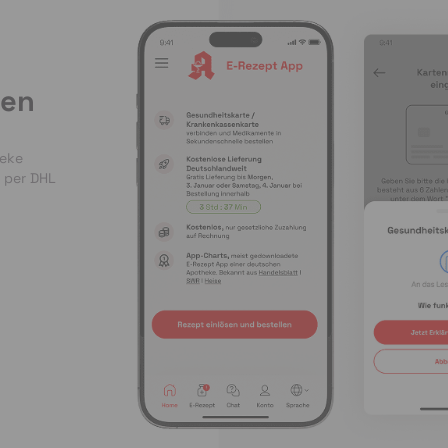
len
heke
 per DHL