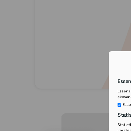
Essen
Essenzi
einwand
Esse
Stati
Statist
verste