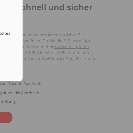
de schnell und sicher
en
bsites
nseren Service auszuprobieren und Ihre E-
 bequem einzulösen. Ob Sie die E-Rezept-App 
g per Foto bevorzugen, bei 
www.erezepte.de
ten Händen. Erhältlich ist die APP kostenlos im 
 als Android Version bei Google Play. Wir freuen 
ung!
o vom Rezept-Ausdruck
ng durch die Apotheke
stellung