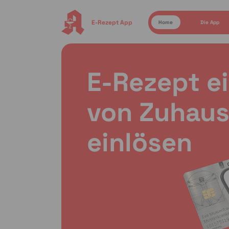
E-Rezept App
Home
Die App
E-Rezept e
von Zuhaus
einlösen