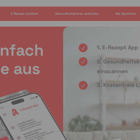
E-Rezept einlösen
Gesundheitskarte verbinden
Die Apotheke
infach
1. E-Rezept App
2. Gesundheitsk
e aus
einscannen
3. Kostenfreie 