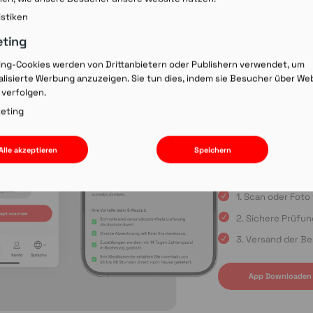
Rezept-Co
istiken
einscann
eting
ing-Cookies werden von Drittanbietern oder Publishern verwendet, um
lisierte Werbung anzuzeigen. Sie tun dies, indem sie Besucher über We
Wir laden Sie ein, u
 verfolgen.
Rezepte schnell und
oder die Einreichun
eting
sind Sie immer in gu
Apple App Store oder
Alle akzeptieren
Speichern
uns auf Ihre Bestell
1. Scan oder Fot
2. Sichere Prüfu
3. Versand der Be
App Downloaden