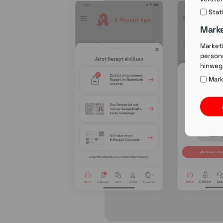
Stat
Mark
Market
persona
hinweg
Mark