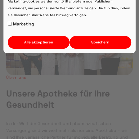
Marketing-Cookies werden von Drittanbietern oder Publishern
verwendet, um personalisierte Werbung anzuzeigen. Sie tun dies, indem
sie Besucher über Websites hinweg verfolgen.
Auf Webversion bleiben.
Marketing
Alle akzeptieren
Speichern
Über uns
Unsere Apotheke für Ihre
Gesundheit
In der Welt der Gesundheit und pharmazeutischen
Versorgung sind wir weit mehr als nur eine Apotheke – wir
sind Ihre verlässliche Partner für individuelle Beratung und