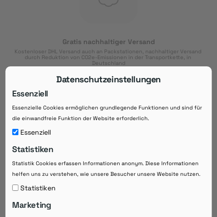
Gratis nachhaltiger Versand
Kostenloser DHL Versand auch an Packstationen, nachhaltiger Versand 
durch Reduktion von CO2e-Emissionen in der Transportkette, in 
Deutschland
Datenschutzeinstellungen
Essenziell
Essenzielle Cookies ermöglichen grundlegende Funktionen und sind für
Download der App
die einwandfreie Funktion der Website erforderlich.
Downloaden Sie jetzt die kostenlose App im
Essenziell
Google Play-Store!
Statistiken
14 Tage Zahlungsziel
Statistik Cookies erfassen Informationen anonym. Diese Informationen
Risikoloser Einkauf auf Rechnung mit
helfen uns zu verstehen, wie unsere Besucher unsere Website nutzen.
14
 Tagen Zahlungsziel
eRezepte schneller einlösen
Statistiken
Bequeme Medikament-
Vorbestellung
Marketing
Direkte Beratung zu Medikamenten