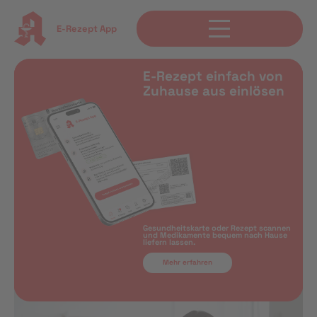
E-Rezept App
E-Rezept einfach von
Zuhause aus einlösen
Gesundheitskarte oder Rezept scannen
und Medikamente bequem nach Hause
liefern lassen.
Mehr erfahren