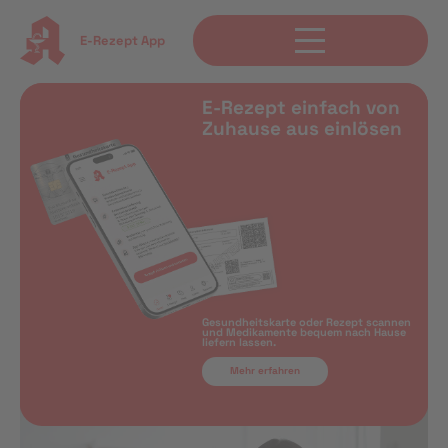
E-Rezept App
E-Rezept einfach von
Zuhause aus einlösen
Gesundheitskarte oder Rezept scannen
und Medikamente bequem nach Hause
liefern lassen.
Mehr erfahren