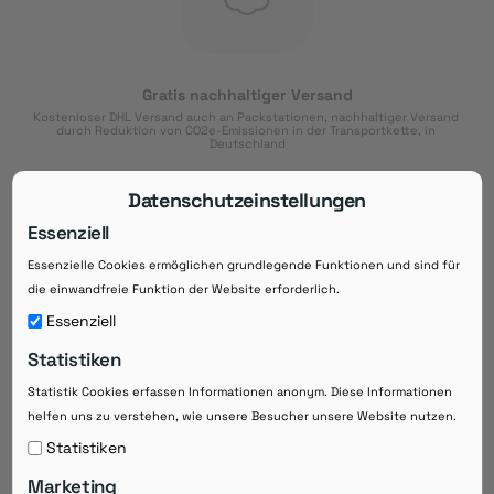
Gratis nachhaltiger Versand
Kostenloser DHL Versand auch an Packstationen, nachhaltiger Versand 
durch Reduktion von CO2e-Emissionen in der Transportkette, in 
Deutschland
Datenschutzeinstellungen
Essenziell
Essenzielle Cookies ermöglichen grundlegende Funktionen und sind für
Download der App
die einwandfreie Funktion der Website erforderlich.
Downloaden Sie jetzt die kostenlose App im
Essenziell
Google Play-Store!
Statistiken
14 Tage Zahlungsziel
Statistik Cookies erfassen Informationen anonym. Diese Informationen
Risikoloser Einkauf auf Rechnung mit
14
 Tagen Zahlungsziel
helfen uns zu verstehen, wie unsere Besucher unsere Website nutzen.
eRezepte schneller einlösen
Statistiken
Bequeme Medikament-
Vorbestellung
Marketing