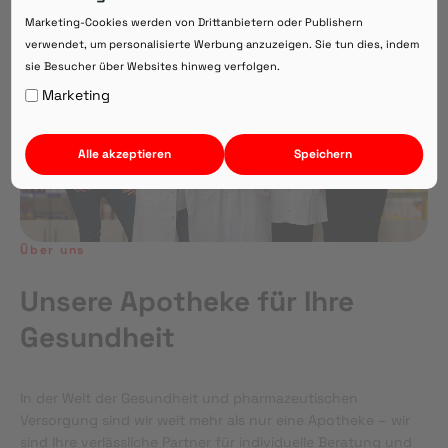
Direkte Beratung zu Medikamenten
Marketing-Cookies werden von Drittanbietern oder Publishern
verwendet, um personalisierte Werbung anzuzeigen. Sie tun dies, indem
sie Besucher über Websites hinweg verfolgen.
Auf Webversion bleiben.
Marketing
Alle akzeptieren
Speichern
Über uns
Unsere Apotheke für Ihre
Gesundheit
In der Welt der Gesundheit und pharmazeutischen
Versorgung sind wir weit mehr als nur eine Apotheke – wir
sind Ihre verlässliche Partner für individuelle Beratung und