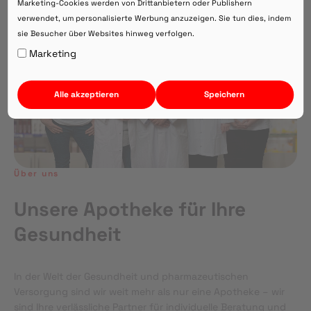
Marketing-Cookies werden von Drittanbietern oder Publishern
verwendet, um personalisierte Werbung anzuzeigen. Sie tun dies, indem
sie Besucher über Websites hinweg verfolgen.
Auf Webversion bleiben.
Marketing
Alle akzeptieren
Speichern
Über uns
Unsere Apotheke für Ihre
Gesundheit
In der Welt der Gesundheit und pharmazeutischen
Versorgung sind wir weit mehr als nur eine Apotheke – wir
sind Ihre verlässliche Partner für individuelle Beratung und