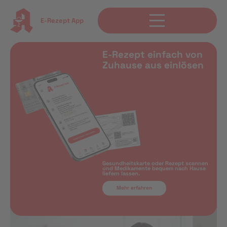
E-Rezept App
E-Rezept einfach von
Zuhause aus einlösen
Gesundheitskarte oder Rezept scannen
und Medikamente bequem nach Hause
liefern lassen.
Mehr erfahren