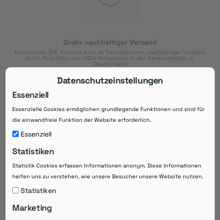
Gratis nachhaltiger Versand
Kostenloser DHL Versand auch an Packstationen, nachhaltiger Versand 
durch Reduktion von CO2e-Emissionen in der Transportkette, in 
Deutschland
Datenschutzeinstellungen
Essenziell
Essenzielle Cookies ermöglichen grundlegende Funktionen und sind für
Download der App
die einwandfreie Funktion der Website erforderlich.
Downloaden Sie jetzt die kostenlose App im
Essenziell
Google Play-Store!
Statistiken
14 Tage Zahlungsziel
Statistik Cookies erfassen Informationen anonym. Diese Informationen
Risikoloser Einkauf auf Rechnung mit
helfen uns zu verstehen, wie unsere Besucher unsere Website nutzen.
14
 Tagen Zahlungsziel
eRezepte schneller einlösen
Statistiken
Bequeme Medikament-
Vorbestellung
Marketing
Direkte Beratung zu Medikamenten