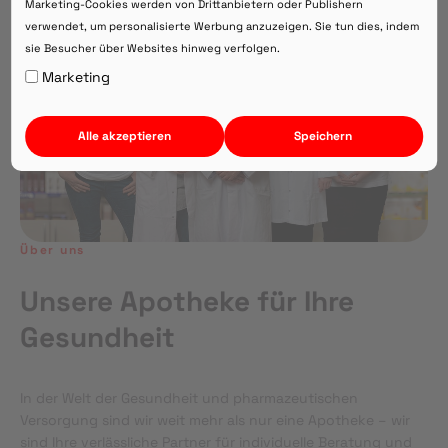
Marketing-Cookies werden von Drittanbietern oder Publishern
verwendet, um personalisierte Werbung anzuzeigen. Sie tun dies, indem
sie Besucher über Websites hinweg verfolgen.
Auf Webversion bleiben.
Marketing
Alle akzeptieren
Speichern
Über uns
Unsere Apotheke für Ihre
Gesundheit
In der Welt der Gesundheit und pharmazeutischen
Versorgung sind wir weit mehr als nur eine Apotheke – wir
sind Ihre verlässliche Partner für individuelle Beratung und