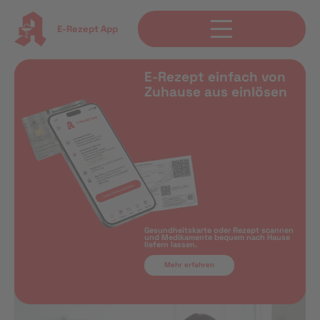
E-Rezept App
E-Rezept einfach von
Zuhause aus einlösen
Gesundheitskarte oder Rezept scannen
und Medikamente bequem nach Hause
liefern lassen.
Mehr erfahren