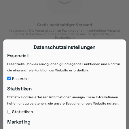
Gratis nachhaltiger Versand
Kostenloser DHL Versand auch an Packstationen, nachhaltiger Versand 
durch Reduktion von CO2e-Emissionen in der Transportkette, in 
Deutschland
Datenschutzeinstellungen
Essenziell
Essenzielle Cookies ermöglichen grundlegende Funktionen und sind für
Download der App
die einwandfreie Funktion der Website erforderlich.
Downloaden Sie jetzt die kostenlose App im
Essenziell
Google Play-Store!
Statistiken
14 Tage Zahlungsziel
Statistik Cookies erfassen Informationen anonym. Diese Informationen
Risikoloser Einkauf auf Rechnung mit
helfen uns zu verstehen, wie unsere Besucher unsere Website nutzen.
14
 Tagen Zahlungsziel
eRezepte schneller einlösen
Statistiken
Bequeme Medikament-
Vorbestellung
Marketing
Direkte Beratung zu Medikamenten