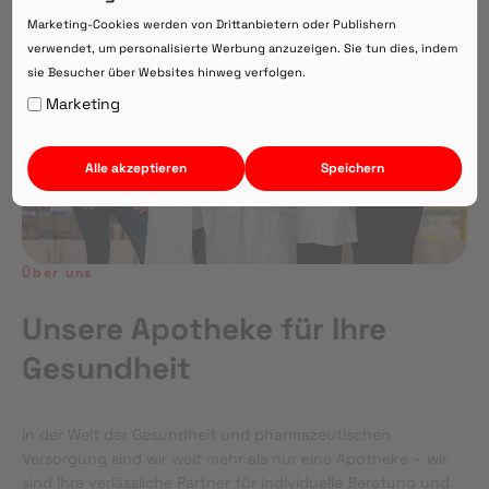
Direkte Beratung zu Medikamenten
Marketing-Cookies werden von Drittanbietern oder Publishern
verwendet, um personalisierte Werbung anzuzeigen. Sie tun dies, indem
sie Besucher über Websites hinweg verfolgen.
Auf Webversion bleiben.
Marketing
Alle akzeptieren
Speichern
Über uns
Unsere Apotheke für Ihre
Gesundheit
In der Welt der Gesundheit und pharmazeutischen
Versorgung sind wir weit mehr als nur eine Apotheke – wir
sind Ihre verlässliche Partner für individuelle Beratung und