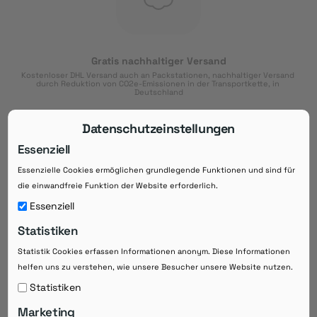
Gratis nachhaltiger Versand
Kostenloser DHL Versand auch an Packstationen, nachhaltiger Versand 
durch Reduktion von CO2e-Emissionen in der Transportkette, in 
Deutschland
Datenschutzeinstellungen
Essenziell
Essenzielle Cookies ermöglichen grundlegende Funktionen und sind für
Download der App
die einwandfreie Funktion der Website erforderlich.
Downloaden Sie jetzt die kostenlose App im
Essenziell
Google Play-Store!
Statistiken
14 Tage Zahlungsziel
Statistik Cookies erfassen Informationen anonym. Diese Informationen
Risikoloser Einkauf auf Rechnung mit
14
 Tagen Zahlungsziel
helfen uns zu verstehen, wie unsere Besucher unsere Website nutzen.
eRezepte schneller einlösen
Statistiken
Bequeme Medikament-
Vorbestellung
Marketing