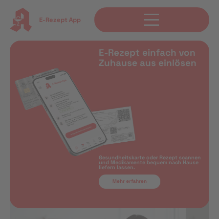
E-Rezept App
E-Rezept einfach von
Zuhause aus einlösen
Gesundheitskarte oder Rezept scannen
und Medikamente bequem nach Hause
liefern lassen.
Mehr erfahren