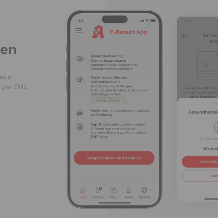
len
heke
 per DHL