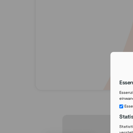
Essen
Essenzi
einwand
Esse
Stati
Statist
verste