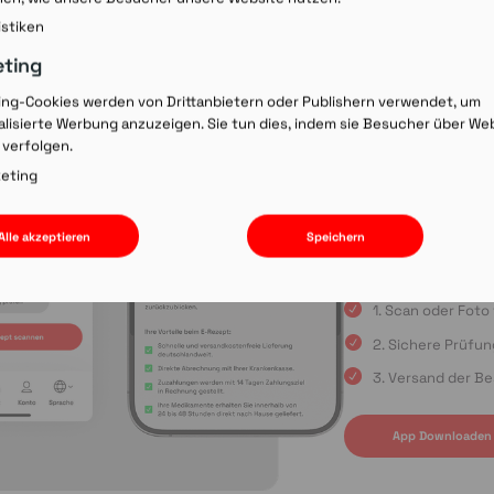
Rezept-Co
istiken
einscann
eting
ing-Cookies werden von Drittanbietern oder Publishern verwendet, um
lisierte Werbung anzuzeigen. Sie tun dies, indem sie Besucher über We
Wir laden Sie ein, u
 verfolgen.
Rezepte schnell und
oder die Einreichun
eting
sind Sie immer in gu
Apple App Store oder
Alle akzeptieren
Speichern
uns auf Ihre Bestell
1. Scan oder Fot
2. Sichere Prüfu
3. Versand der Be
App Downloaden