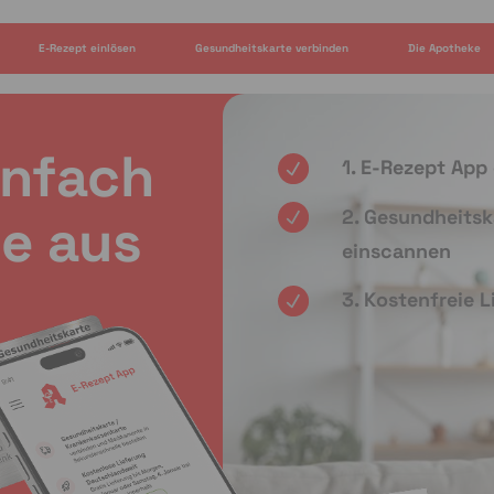
E-Rezept einlösen
Gesundheitskarte verbinden
Die Apotheke
infach
1. E-Rezept App
2. Gesundheitsk
e aus
einscannen
3. Kostenfreie 