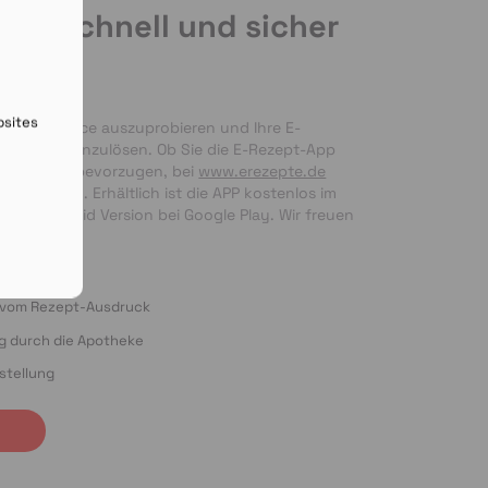
de schnell und sicher
en
bsites
nseren Service auszuprobieren und Ihre E-
 bequem einzulösen. Ob Sie die E-Rezept-App 
g per Foto bevorzugen, bei 
www.erezepte.de
ten Händen. Erhältlich ist die APP kostenlos im 
 als Android Version bei Google Play. Wir freuen 
ung!
o vom Rezept-Ausdruck
ng durch die Apotheke
stellung