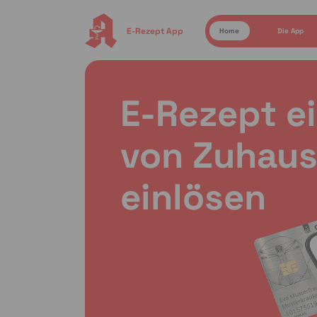
E-Rezept App
Home
Die App
E-Rezept e
von Zuhaus
einlösen