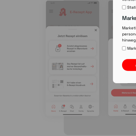
Stat
Mark
Market
persona
hinweg
Mark