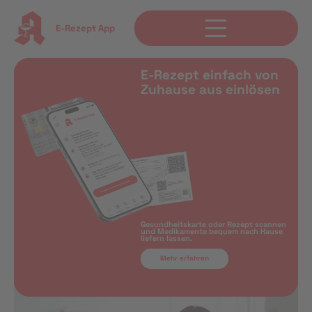
E-Rezept App
E-Rezept einfach von
Zuhause aus einlösen
Gesundheitskarte oder Rezept scannen
und Medikamente bequem nach Hause
liefern lassen.
Mehr erfahren