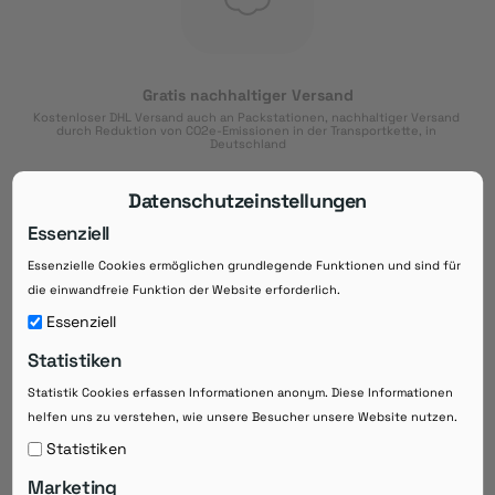
Gratis nachhaltiger Versand
Kostenloser DHL Versand auch an Packstationen, nachhaltiger Versand 
durch Reduktion von CO2e-Emissionen in der Transportkette, in 
Deutschland
Datenschutzeinstellungen
Essenziell
Essenzielle Cookies ermöglichen grundlegende Funktionen und sind für
Download der App
die einwandfreie Funktion der Website erforderlich.
Downloaden Sie jetzt die kostenlose App im
Essenziell
Google Play-Store!
Statistiken
14 Tage Zahlungsziel
Statistik Cookies erfassen Informationen anonym. Diese Informationen
Risikoloser Einkauf auf Rechnung mit
14
 Tagen Zahlungsziel
helfen uns zu verstehen, wie unsere Besucher unsere Website nutzen.
eRezepte schneller einlösen
Statistiken
Bequeme Medikament-
Vorbestellung
Marketing