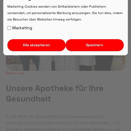
Direkte Beratung zu Medikamenten
Marketing-Cookies werden von Drittanbietern oder Publishern
verwendet, um personalisierte Werbung anzuzeigen. Sie tun dies, indem
sie Besucher über Websites hinweg verfolgen.
Auf Webversion bleiben.
Marketing
Alle akzeptieren
Speichern
Über uns
Unsere Apotheke für Ihre
Gesundheit
In der Welt der Gesundheit und pharmazeutischen
Versorgung sind wir weit mehr als nur eine Apotheke – wir
sind Ihre verlässliche Partner für individuelle Beratung und