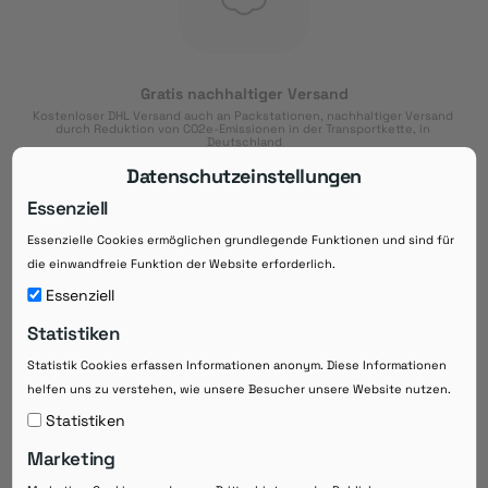
Gratis nachhaltiger Versand
Kostenloser DHL Versand auch an Packstationen, nachhaltiger Versand 
durch Reduktion von CO2e-Emissionen in der Transportkette, in 
Deutschland
Datenschutzeinstellungen
Essenziell
Essenzielle Cookies ermöglichen grundlegende Funktionen und sind für
Download der App
die einwandfreie Funktion der Website erforderlich.
Downloaden Sie jetzt die kostenlose App im
Essenziell
Google Play-Store!
Statistiken
14 Tage Zahlungsziel
Statistik Cookies erfassen Informationen anonym. Diese Informationen
Risikoloser Einkauf auf Rechnung mit
helfen uns zu verstehen, wie unsere Besucher unsere Website nutzen.
14
 Tagen Zahlungsziel
eRezepte schneller einlösen
Statistiken
Bequeme Medikament-
Vorbestellung
Marketing
Direkte Beratung zu Medikamenten