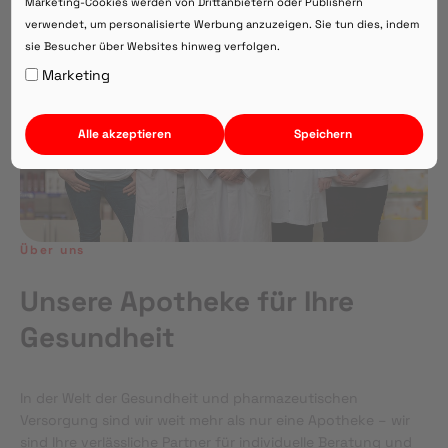
Marketing-Cookies werden von Drittanbietern oder Publishern
verwendet, um personalisierte Werbung anzuzeigen. Sie tun dies, indem
sie Besucher über Websites hinweg verfolgen.
Auf Webversion bleiben.
Marketing
Alle akzeptieren
Speichern
Über uns
Unsere Apotheke für Ihre
Gesundheit
In der Welt der Gesundheit und pharmazeutischen
Versorgung sind wir weit mehr als nur eine Apotheke – wir
sind Ihre verlässliche Partner für individuelle Beratung und