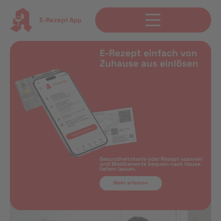
E-Rezept App
E-Rezept einfach von
Zuhause aus einlösen
Gesundheitskarte oder Rezept scannen
und Medikamente bequem nach Hause
liefern lassen.
Mehr erfahren