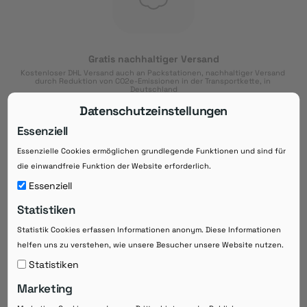
Gratis nachhaltiger Versand
Kostenloser DHL Versand auch an Packstationen, nachhaltiger Versand 
durch Reduktion von CO2e-Emissionen in der Transportkette, in 
Deutschland
Datenschutzeinstellungen
Essenziell
Essenzielle Cookies ermöglichen grundlegende Funktionen und sind für
Download der App
die einwandfreie Funktion der Website erforderlich.
Downloaden Sie jetzt die kostenlose App im
Essenziell
Google Play-Store!
Statistiken
14 Tage Zahlungsziel
Statistik Cookies erfassen Informationen anonym. Diese Informationen
Risikoloser Einkauf auf Rechnung mit
helfen uns zu verstehen, wie unsere Besucher unsere Website nutzen.
14
 Tagen Zahlungsziel
eRezepte schneller einlösen
Statistiken
Bequeme Medikament-
Vorbestellung
Marketing
Direkte Beratung zu Medikamenten