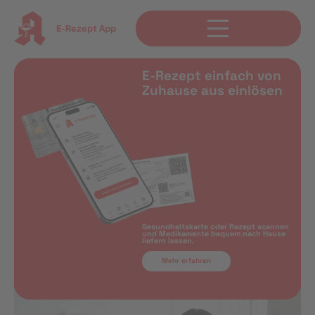
E-Rezept App
E-Rezept einfach von
Zuhause aus einlösen
Gesundheitskarte oder Rezept scannen
und Medikamente bequem nach Hause
liefern lassen.
Mehr erfahren