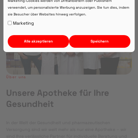
Marketing-Cookies werden von Drittanbietern oder Publishern
verwendet, um personalisierte Werbung anzuzeigen. Sie tun dies, indem
sie Besucher über Websites hinweg verfolgen.
Auf Webversion bleiben.
Marketing
Alle akzeptieren
Speichern
Über uns
Unsere Apotheke für Ihre
Gesundheit
In der Welt der Gesundheit und pharmazeutischen
Versorgung sind wir weit mehr als nur eine Apotheke – wir
sind Ihre verlässliche Partner für individuelle Beratung und