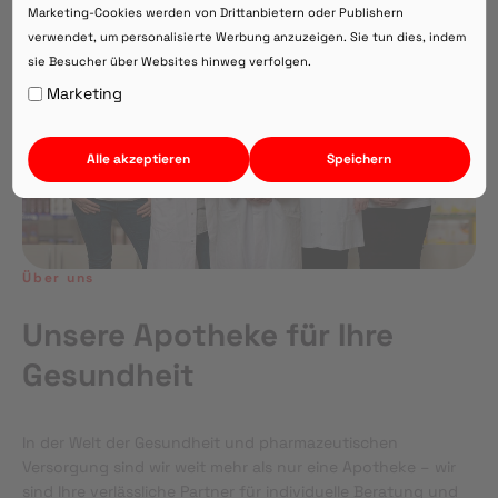
Marketing-Cookies werden von Drittanbietern oder Publishern
verwendet, um personalisierte Werbung anzuzeigen. Sie tun dies, indem
sie Besucher über Websites hinweg verfolgen.
Auf Webversion bleiben.
Marketing
Alle akzeptieren
Speichern
Über uns
Unsere Apotheke für Ihre
Gesundheit
In der Welt der Gesundheit und pharmazeutischen
Versorgung sind wir weit mehr als nur eine Apotheke – wir
sind Ihre verlässliche Partner für individuelle Beratung und