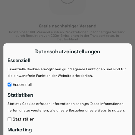
Gratis nachhaltiger Versand
Kostenloser DHL Versand auch an Packstationen, nachhaltiger Versand 
durch Reduktion von CO2e-Emissionen in der Transportkette, in 
Deutschland
Datenschutzeinstellungen
Essenziell
Essenzielle Cookies ermöglichen grundlegende Funktionen und sind für
Download der App
die einwandfreie Funktion der Website erforderlich.
Downloaden Sie jetzt die kostenlose App im
Essenziell
Google Play-Store!
Statistiken
14 Tage Zahlungsziel
Statistik Cookies erfassen Informationen anonym. Diese Informationen
Risikoloser Einkauf auf Rechnung mit
helfen uns zu verstehen, wie unsere Besucher unsere Website nutzen.
14
 Tagen Zahlungsziel
eRezepte schneller einlösen
Statistiken
Bequeme Medikament-
Vorbestellung
Marketing
Direkte Beratung zu Medikamenten