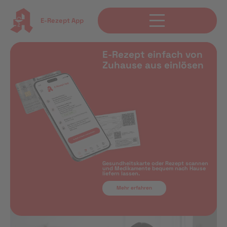
E-Rezept App
E-Rezept einfach von
Zuhause aus einlösen
Gesundheitskarte oder Rezept scannen
und Medikamente bequem nach Hause
liefern lassen.
Mehr erfahren