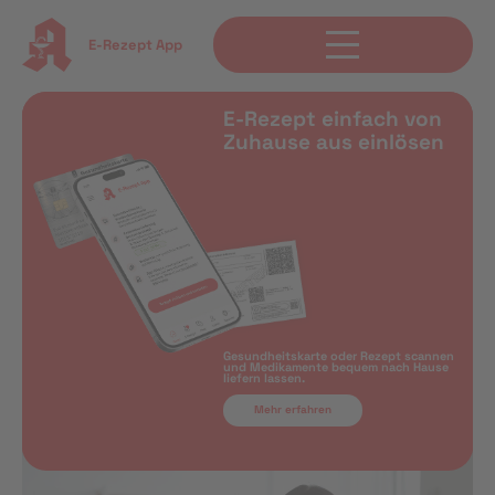
E-Rezept App
E-Rezept einfach von
Zuhause aus einlösen
Gesundheitskarte oder Rezept scannen
und Medikamente bequem nach Hause
liefern lassen.
Mehr erfahren