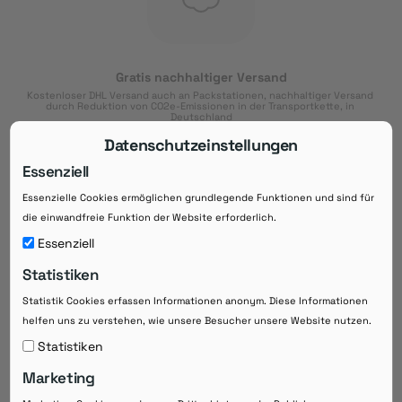
Gratis nachhaltiger Versand
Kostenloser DHL Versand auch an Packstationen, nachhaltiger Versand 
durch Reduktion von CO2e-Emissionen in der Transportkette, in 
Deutschland
Datenschutzeinstellungen
Essenziell
Essenzielle Cookies ermöglichen grundlegende Funktionen und sind für
Download der App
die einwandfreie Funktion der Website erforderlich.
Downloaden Sie jetzt die kostenlose App im
Essenziell
Google Play-Store!
Statistiken
14 Tage Zahlungsziel
Statistik Cookies erfassen Informationen anonym. Diese Informationen
Risikoloser Einkauf auf Rechnung mit
helfen uns zu verstehen, wie unsere Besucher unsere Website nutzen.
14
 Tagen Zahlungsziel
eRezepte schneller einlösen
Statistiken
Bequeme Medikament-
Vorbestellung
Marketing
Direkte Beratung zu Medikamenten