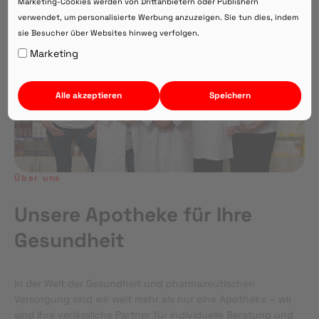
Marketing-Cookies werden von Drittanbietern oder Publishern
verwendet, um personalisierte Werbung anzuzeigen. Sie tun dies, indem
sie Besucher über Websites hinweg verfolgen.
Auf Webversion bleiben.
Marketing
Alle akzeptieren
Speichern
Über uns
Unsere Apotheke für Ihre
Gesundheit
In der Welt der Gesundheit und pharmazeutischen
Versorgung sind wir weit mehr als nur eine Apotheke – wir
sind Ihre verlässliche Partner für individuelle Beratung und