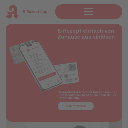
E-Rezept App
E-Rezept einfach von
Zuhause aus einlösen
Gesundheitskarte oder Rezept scannen
und Medikamente bequem nach Hause
liefern lassen.
Mehr erfahren