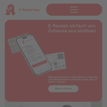
E-Rezept App
E-Rezept einfach von
Zuhause aus einlösen
Gesundheitskarte oder Rezept scannen
und Medikamente bequem nach Hause
liefern lassen.
Mehr erfahren