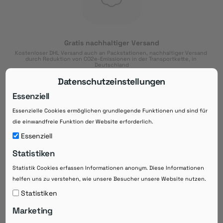
Gratis nachhaltiger Versand
Kostenloser DHL Versand auch an Packstationen, nachhaltiger Versand 
durch Reduktion von CO2e-Emissionen in der Transportkette, in 
Deutschland
Datenschutzeinstellungen
Essenziell
Essenzielle Cookies ermöglichen grundlegende Funktionen und sind für
Download der App
die einwandfreie Funktion der Website erforderlich.
Downloaden Sie jetzt die kostenlose App im
Essenziell
Google Play-Store!
Statistiken
14 Tage Zahlungsziel
Statistik Cookies erfassen Informationen anonym. Diese Informationen
Risikoloser Einkauf auf Rechnung mit
helfen uns zu verstehen, wie unsere Besucher unsere Website nutzen.
14
 Tagen Zahlungsziel
eRezepte schneller einlösen
Statistiken
Bequeme Medikament-
Vorbestellung
Marketing
Direkte Beratung zu Medikamenten