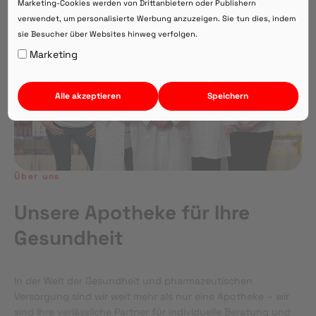
Marketing-Cookies werden von Drittanbietern oder Publishern
verwendet, um personalisierte Werbung anzuzeigen. Sie tun dies, indem
sie Besucher über Websites hinweg verfolgen.
Auf Webversion bleiben.
Marketing
Alle akzeptieren
Speichern
Über uns
Unsere Apotheke für Ihre
Gesundheit
In der Welt der Gesundheit und pharmazeutischen
Versorgung sind wir weit mehr als nur eine Apotheke – wir
sind Ihre verlässliche Partner für individuelle Beratung und