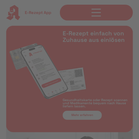
E-Rezept App
E-Rezept einfach von
Zuhause aus einlösen
Gesundheitskarte oder Rezept scannen
und Medikamente bequem nach Hause
liefern lassen.
Mehr erfahren