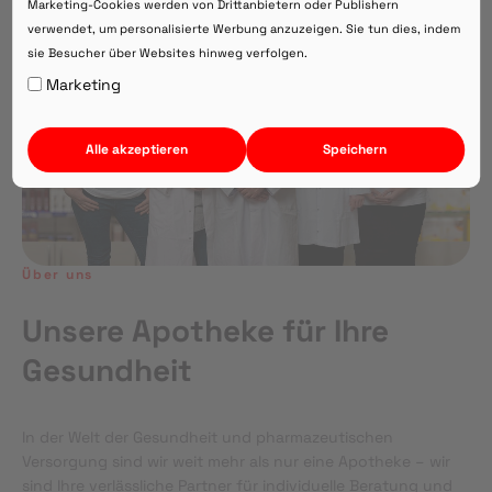
Marketing-Cookies werden von Drittanbietern oder Publishern
verwendet, um personalisierte Werbung anzuzeigen. Sie tun dies, indem
sie Besucher über Websites hinweg verfolgen.
Auf Webversion bleiben.
Marketing
Alle akzeptieren
Speichern
Über uns
Unsere Apotheke für Ihre
Gesundheit
In der Welt der Gesundheit und pharmazeutischen
Versorgung sind wir weit mehr als nur eine Apotheke – wir
sind Ihre verlässliche Partner für individuelle Beratung und