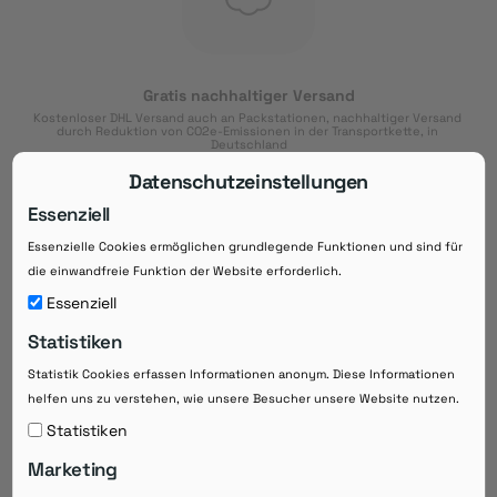
Gratis nachhaltiger Versand
Kostenloser DHL Versand auch an Packstationen, nachhaltiger Versand 
durch Reduktion von CO2e-Emissionen in der Transportkette, in 
Deutschland
Datenschutzeinstellungen
Essenziell
Essenzielle Cookies ermöglichen grundlegende Funktionen und sind für
Download der App
die einwandfreie Funktion der Website erforderlich.
Downloaden Sie jetzt die kostenlose App im
Essenziell
Google Play-Store!
Statistiken
14 Tage Zahlungsziel
Statistik Cookies erfassen Informationen anonym. Diese Informationen
Risikoloser Einkauf auf Rechnung mit
helfen uns zu verstehen, wie unsere Besucher unsere Website nutzen.
14
 Tagen Zahlungsziel
eRezepte schneller einlösen
Statistiken
Bequeme Medikament-
Vorbestellung
Marketing
Direkte Beratung zu Medikamenten